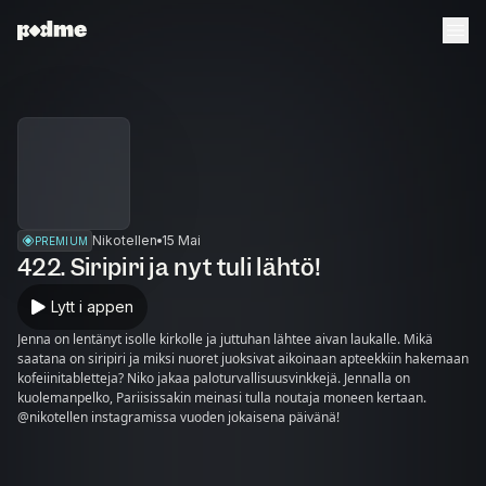
Nikotellen
15 Mai
PREMIUM
422. Siripiri ja nyt tuli lähtö!
Lytt i appen
Jenna on lentänyt isolle kirkolle ja juttuhan lähtee aivan laukalle. Mikä
saatana on siripiri ja miksi nuoret juoksivat aikoinaan apteekkiin hakemaan
kofeiinitabletteja? Niko jakaa paloturvallisuusvinkkejä. Jennalla on
kuolemanpelko, Pariisissakin meinasi tulla noutaja moneen kertaan.
@nikotellen instagramissa vuoden jokaisena päivänä!