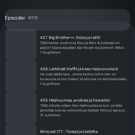
Episoder
(
623
)
437. Big Brother 👀 ,Nizza ja rallit!
Tällä kertaa studiossa Kisu ja Niko & puitavaa on
paljon! Ekana käydään läpi Nizzan kuulumiset. Miksi
kukaan ei lähesty meitä edes Ranskassa? Missä
7 Aug
56min
mättää? Sen jälkeen puidaan rallit joissa saldo oli ...
436. Leikkisät treffit ja kasa riippuvuuksia!
He ovat täällä taas. Jenna kertoo mihin hän on
koukussa ja sen lisäksi studiossa on kännipäissään
lyöty 500€ veto. Mutta mistä? Niko suuntasi tutun
1 Aug
45min
miehen kanssa treffeille puistoon. Onko leikki-ikä k...
435. Häähuumaa, avioksia ja haaveita!
Tällä viikolla ollaan ihan häähuumassa kun Jonkka
jännittää tulevia neitseellisiä häitään Ninsun kanssa.
Miten häät onkaan paisuneet sellaiseksi että näistä
31 Jul
42min
povataan tämän suven kuumimpia juhlia? Ni...
Minicast 177 - Tissejä ja taidetta