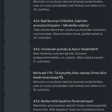
Minicast on podcast-jaksoa lyhyempi audioherkku,
joka on luotu piristämään sitä hetkeä, kun aikasi ei riitä
pitkään, yhtäjaksoiseen keskittymiseen. Minicastit
30 Jul
11min
ovat tarjolla vain Podme Premium -kuunt...
434. Bad Bunnyn kilikellot, Iisalmen
avaraluontopano + Nikotellen slämy!
Tällä viikolla Nikotellen studiossa mennään tunteiden
vuoristorataa. Ekana kirotaan kesä, paskat keikat ja
sitten Bad Bunnyn tiktokit vie mennessään! Katja on
24 Jul
54min
on antautunut kiihkolle. Niko puolestaan ...
433. Viimeinen puhelu & Kisun tilpehöörit!
Niko herkistyi uutisten äärellä. Suomen
lankapuhelinverkko on suljettu. Miksi tämä kosketti
niin suuresti? Jenna nukkui elämänsä parhaat
17 Jul
44min
päiväunet yllättävällä sohvalla. Miten Kisu ja hänen
tilpehööri...
Minicast 176 - Te kysyitte, Kisu vastaa: Onko ollut
kesäromansseja?🥰
Minicast on podcast-jaksoa lyhyempi audioherkku,
joka on luotu piristämään sitä hetkeä, kun aikasi ei riitä
pitkään, yhtäjaksoiseen keskittymiseen. Minicastit
16 Jul
13min
ovat tarjolla vain Podme Premium -kuunt...
432. Mutta mitä tapahtui Ruisrockissa?
Nikotellen pöööydcäst valloitti firman virkistyspäivillä
Ruisrockin. Mitä tapahtui? Kuka sai hotellihuoneessa?