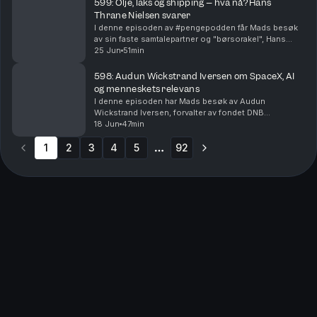
599: Olje, laks og shipping – hva nå? Hans
Thrane Nielsen svarer
I denne episoden av #pengepodden får Mads besøk
av sin faste samtalepartner og "børsorakel", Hans
Thrane Nielsen, senior porteføljeforvalter i
25 Jun
51min
Storebrand. Sammen oppsummerer de et brennhett
andre kvar...
598: Audun Wickstrand Iversen om SpaceX, AI
og menneskets relevans
I denne episoden har Mads besøk av Audun
Wickstrand Iversen, forvalter av fondet DNB
Disruptive Opportunities. Audun er aktuell med den
18 Jun
47min
nye boken Postkort fra fremtiden, og deler sine unike
1
2
3
innsikter ...
4
5
92
More pages