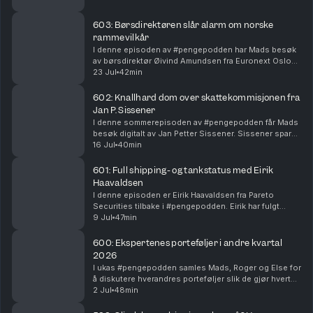
og regnearkene for å analysere aksjene, mens Mads
gir sine betra...
603: Børsdirektøren slår alarm om norske
rammevilkår
I denne episoden av #pengepodden har Mads besøk
av børsdirektør Øivind Amundsen fra Euronext Oslo
Børs. Sammen sammenligner de det norske og
23 Jul
42min
svenske kapitalmarkedet, og diskuterer hva Norge må
gjøre f...
602: Knallhard dom over skattekommisjonen fra
Jan P. Sissener
I denne sommerepisoden av #pengepodden får Mads
besøk digitalt av Jan Petter Sissener. Sissener sparer
ikke på kruttet og gir en knallhard dom over
16 Jul
40min
forslagene fra den ferske skattekommisjonen, som
han...
601: Full shipping- og tankstatus med Eirik
Haavaldsen
I denne episoden er Eirik Haavaldsen fra Pareto
Securities tilbake i #pengepodden. Eirik har fulgt
shippingsektoren tett i en årrekke og gir her en full
9 Jul
47min
oppdatering på markedsdynamikken etter de store...
600: Ekspertenes porteføljer i andre kvartal
2026
I ukas #pengepodden samles Mads, Roger og Else for
å diskutere hverandres porteføljer slik de gjør hvert
kvartal. Roger sin portefølje er den soleklare vinneren
2 Jul
48min
her, mens Mads og Else nærmest deler på...