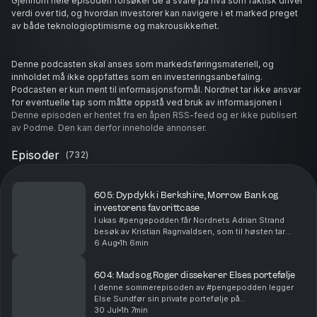
Gjennom hele episoden forsøker de å svare på hva som faktisk driver
verdi over tid, og hvordan investorer kan navigere i et marked preget
av både teknologioptimisme og makrousikkerhet.
Denne podcasten skal anses som markedsføringsmateriell, og
innholdet må ikke oppfattes som en investeringsanbefaling.
Podcasten er kun ment til informasjonsformål. Nordnet tar ikke ansvar
for eventuelle tap som måtte oppstå ved bruk av informasjonen i
denne podcasten.
Denne episoden er hentet fra en åpen RSS-feed og er ikke publisert
Les mer på Nordnet.no
Hosted on Acast. See
av Podme. Den kan derfor inneholde annonser.
acast.com/privacy
for more information.
Episoder
(
732
)
605: Dypdykk i Berkshire, Morrow Bank og
investorens favorittcase
I ukas #pengepodden får Nordnets Adrian Strand
besøk av Kristian Ragnvaldsen, som til høsten tar
steget fullt ut og blir privat investor. Kristian har fulgt
6 Aug
1h 6min
Warren Buffetts Berkshire Hathaway tett gje...
604: Mads og Roger dissekerer Elses portefølje
I denne sommerepisoden av #pengepodden legger
Else Sundfør sin private portefølje på
operasjonsbordet. Roger har hentet frem skalpellen
30 Jul
1h 7min