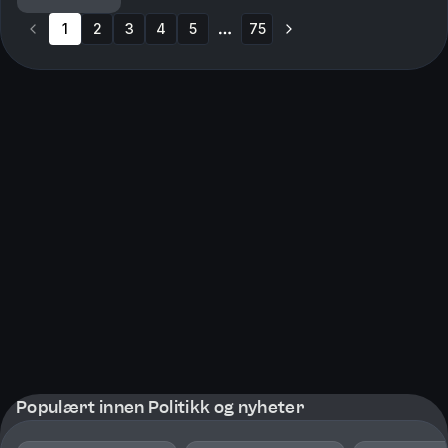
baderinger og armringer, mens noen har hoppet over
1
2
3
gjerder. N...
4
5
75
More pages
Populært innen Politikk og nyheter