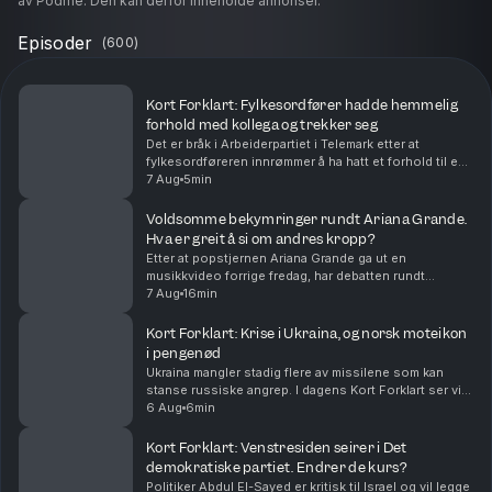
av Podme. Den kan derfor inneholde annonser.
Episoder
(
600
)
Kort Forklart: Fylkesordfører hadde hemmelig
forhold med kollega og trekker seg
Det er bråk i Arbeiderpartiet i Telemark etter at
fylkesordføreren innrømmer å ha hatt et forhold til en
kollega. Partiet beskriver saken som alvorlig. Vi
7 Aug
5min
oppsummerer nyhetene for deg, i dag også om a...
Voldsomme bekymringer rundt Ariana Grande.
Hva er greit å si om andres kropp?
Etter at popstjernen Ariana Grande ga ut en
musikkvideo forrige fredag, har debatten rundt
kroppen hennes rast. Bekymrede fans verden over
7 Aug
16min
mener hun er blitt skremmende tynn. Nå trekker
artisten seg t...
Kort Forklart: Krise i Ukraina, og norsk moteikon
i pengenød
Ukraina mangler stadig flere av missilene som kan
stanse russiske angrep. I dagens Kort Forklart ser vi
på hvorfor det skjer – og hvilke konsekvenser det kan
6 Aug
6min
få. I tillegg snakker vi om Infantinos kri...
Kort Forklart: Venstresiden seirer i Det
demokratiske partiet. Endrer de kurs?
Politiker Abdul El-Sayed er kritisk til Israel og vil legge