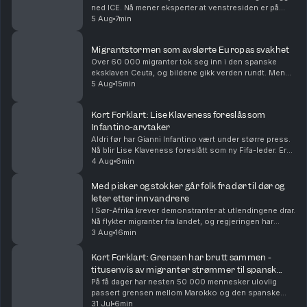
ned ICE. Nå mener eksperter at venstresiden er på
fremmarsj i Det demokratiske partiet i USA. Vi
5 Aug
7min
oppsummerer nyhetene for deg, i dag også om...
Migrantstormen som avslørte Europas svakhet
Over 60 000 migranter tok seg inn i den spanske
eksklaven Ceuta, og bildene gikk verden rundt. Men
den virale fortellingen om hva som skjedde kan bli
5 Aug
15min
viktigere enn den egentlige forklaringen. Med Euro...
Kort Forklart: Lise Klaveness foreslås som
Infantino-arvtaker
Aldri før har Gianni Infantino vært under større press.
Nå blir Lise Klaveness foreslått som ny Fifa-leder. Er
det realistisk? Vi oppsummerer nyhetene for deg, i
4 Aug
6min
dag også om at Ukraina angriper Russla...
Med pisker og stokker går folk fra dør til dør og
leter etter innvandrere
I Sør-Afrika krever demonstranter at utlendingene drar.
Nå flykter migranter fra landet, og regjeringen har
deportert over 50 000. Både folk i gatene og
3 Aug
16min
regjeringen mener innvandring er årsaken til ar...
Kort Forklart: Grensen har brutt sammen -
titusenvis av migranter strømmer til spansk
eksklave
På få dager har nesten 50 000 mennesker ulovlig
passert grensen mellom Marokko og den spanske
eksklaven Ceuta. Mange har tatt sjøveien med
31 Jul
6min