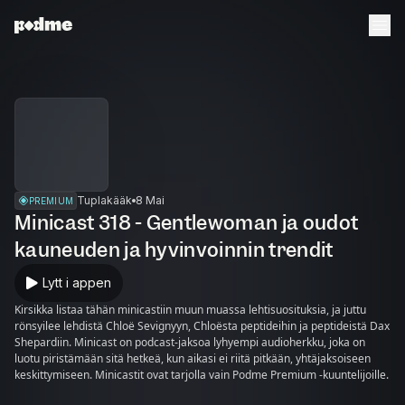
Tuplakääk
8 Mai
PREMIUM
Minicast 318 - Gentlewoman ja oudot
kauneuden ja hyvinvoinnin trendit
Lytt i appen
Kirsikka listaa tähän minicastiin muun muassa lehtisuosituksia, ja juttu
rönsyilee lehdistä Chloë Sevignyyn, Chloësta peptideihin ja peptideistä Dax
Shepardiin. Minicast on podcast-jaksoa lyhyempi audioherkku, joka on
luotu piristämään sitä hetkeä, kun aikasi ei riitä pitkään, yhtäjaksoiseen
keskittymiseen. Minicastit ovat tarjolla vain Podme Premium -kuuntelijoille.