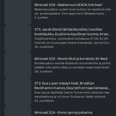
Minicast 326 - Madonna on BÄCK, bitches!!
Madonna julkaisi uuden levyn ja Enni on nauttinut sitä
yö- ja aamupalaksi. Enni approves!! Mukana myös
hyviä Madonna-detskuja Voguen haastattelusta.
3 Jul
7min
Minicast on podcast-jaksoa lyhyempi audioherkku, ...
373. Jacob Elordi tähtää Bondiksi, Camillan
kostolaukku, Euphoria lopullinen tuomio, Ariana
Granden bänksit
Sisältövaroitus: syömisäiriö kohdassa 47:28-52:00.
Internet on huolissaan Ariana Grandesta. Jacob Elordi
on vahva ehdokas seuraavaksi James Bondiksi, ja
30 Jun
52min
suhde Kendall Jennerin kanssa voi olla osa tät...
Minicast 325 - Muotiviikot ja kuratoitu IG-feed
Kirsikka aikoo mennä Köpiksen muotiviikoille ja pohtii,
pitääkö sitä varten alkaa jo muokata omaa Insta-feediä
coolimmaksi. Raya on jättänyt syvät traumat! Minicast
26 Jun
9min
on podcast-jaksoa lyhyempi audiohe...
372. Dua Lipan mässyt häät, Brooklyn
Beckhamin mainos, Gwyneth on taas liemessä,
Yoni-pimppimuna
Dua Lipa ja näyttelijä Callum Turner meni naimisiin eka
maistraatissa ja sit isosti Sisiliassa. Kaikki detskut
häistä kiinnostaa! Lukuisat asut, menut ja vieraslista.
23 Jun
48min
Beckhamin perheen musta lammas, e...
Minicast 324 - Ennin synnytystarina