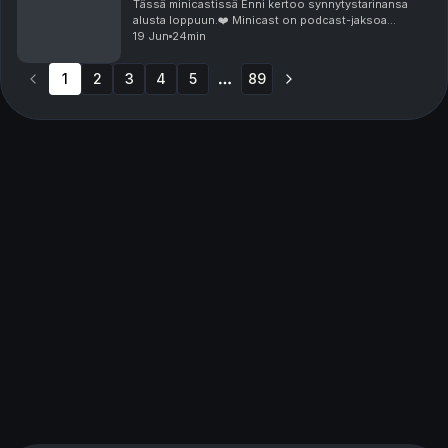
Tässä minicastissä Enni kertoo synnytystarinansa
alusta loppuun.❤️ Minicast on podcast-jaksoa
lyhyempi audioherkku, joka on luotu piristämään sitä
19 Jun
24min
hetkeä, kun aikasi ei riitä pitkään, yhtäjaksoiseen ...
1
2
3
4
5
89
More pages