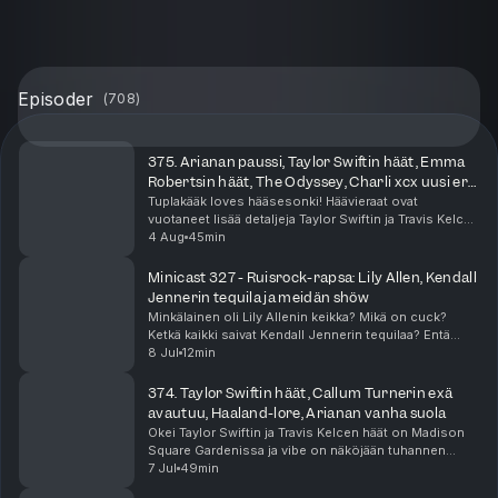
Episoder
(
708
)
375. Arianan paussi, Taylor Swiftin häät, Emma
Robertsin häät, The Odyssey, Charli xcx uusi era,
Zara Larsson
Tuplakääk loves hääsesonki! Häävieraat ovat
vuotaneet lisää detaljeja Taylor Swiftin ja Travis Kelcen
häistä! Näyttelijä Emma Roberts meni naimisiin ja nämä
4 Aug
45min
häät vähän epäilyttää. Ariana Grande julkai...
Minicast 327 - Ruisrock-rapsa: Lily Allen, Kendall
Jennerin tequila ja meidän shöw
Minkälainen oli Lily Allenin keikka? Mikä on cuck?
Ketkä kaikki saivat Kendall Jennerin tequilaa? Entä
miten Tuplakääkin oma keikka meni? Se ja moni muu
8 Jul
12min
asia selviää tästä minicastista!
374. Taylor Swiftin häät, Callum Turnerin exä
avautuu, Haaland-lore, Arianan vanha suola
Okei Taylor Swiftin ja Travis Kelcen häät on Madison
Square Gardenissa ja vibe on näköjään tuhannen
ihmisen megabileet prinsessalinnassa? Taylorin häät
7 Jul
49min
näköjään aiheuttaa meissä suuria tunteita. Tuoht...