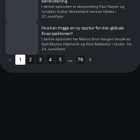
børsnotering
I denne episoden er aksjestrateg Paul Harper og
forvalter Audun Wickstrand Iversen tilbake i
studio.Audun forklarer hvordan han har tradet SpaceX
27 Jun
51min
og hva han tror blir viktig for aksjen fremover. Tekno...
Hva kan trigge en ny opptur for den globale
finanssektoren?
I denne episoden har Marius Brun Haugen besøk av
Kjell Morten Hjørnevik og Knut Bakkemyr i studio. De
forvalter aksjefondet DNB Finans, som investerer i
24 Jun
29min
den globale finanssektoren.Sektoren har lagt ba...
1
2
3
4
5
76
More pages