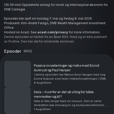
(35:39 min) Oppdaterte anslag for norsk og internasjonal økonomi fra
DNB Carnegie
Episoden ble spilt inn torsdag 7. mai og fredag 8. mai 2026
Produsent: Kim-André Farago, DNB Wealth Management Investment
Office
Hosted on Acast. See
acast.com/privacy
for more information.
Denne episoden er hentet fra en åpen RSS-feed og er ikke publisert
av Podme. Den kan derfor inneholde annonser.
Episoder
(
602
)
Passive investeringer og risiko med Eivind
Aukrust og Paul Harper
I denne episoden har Marius Brun Haugen med seg
Eivind Aukrust som leder indeksforvaltningen i DNB
Asset Management og aksjestrateg Paul Harper fra
8 Aug
25min
DNB Carnegie.Passive investeringer er i voldsom
veks...
Data – hvorfor er det så viktig for både
mennesker og AI?
Data er ikke lenger bare en ressurs. Den er selve
drivkraften bak innovasjon og konkurransefortrinn.
Det er på mange måter den nye oljen.Men ikke all data
1 Aug
26min
har samme verdi. Noen data er lett tilgjengel...