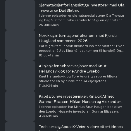
Sjømataksjer for langsiktige investorer med Ola
Trovatn og Dag Sletmo
I denne episoden er sjømatspesialistene Ola Trovatn
og Dag Sletmo tilbake i studio for å gi en oppdatering
på lakseaksjene og de langsiktige driverne for
25 Jul
37min
oppdrettsnæringen.Episoden ble spilt inn onsda...
Norsk og internasjonal økonomi med Kjersti
Haugland sommeren 2026
Har vi grei fart i norsk økonomi inn mot høsten? Hvor
presset er EU av Kina når det kommer til handel? Og
hvor viktig er AI, ikke bare for finansmarkedet, men for
18 Jul
42min
den globale veksten?I denne episoden ...
Aksjesjefens observasjoner med Knut
Hellandsvik og Tore André Lysebo
Knut Hellandsvik og Tore André Lysebo er tilbake i
studio for en ny runde med «Aksjesjefens
observasjoner». I tillegg til å lede aksje- og
11 Jul
34min
renteteamet i DNB Asset Management er Knut en av
forvalterne ...
Kapitaltunge investeringer, Kina og AI med
Gunnar Eliassen, Håkon Hansen og Alexander
Opstad
I denne episoden har Marius Brun Haugen besøk av
den London-baserte investoren Gunnar Eliassen,
sammen med Håkon Hansen som leder DNB Wealth
4 Jul
39min
Management og Alexander Opstad fra DNB
Carnegie.Gunnar er a...
Tech-uro og SpaceX: Veien videre etter tidenes