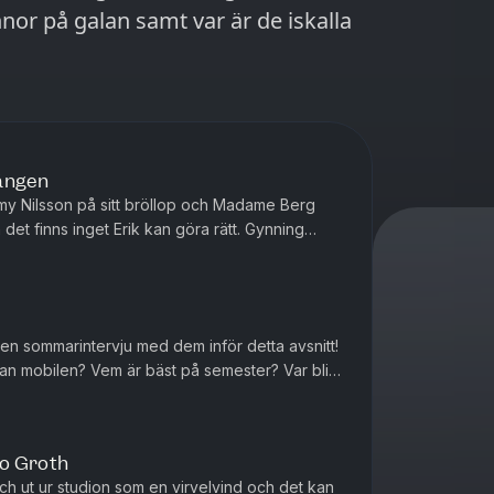
innor på galan samt var är de iskalla
sängen
 Nilsson på sitt bröllop och Madame Berg
 det finns inget Erik kan göra rätt. Gynning
 är i Kisa och Carina är p...
a en sommarintervju med dem inför detta avsnitt!
an mobilen? Vem är bäst på semester? Var blir
gonsin haft rygg...
o Groth
ch ut ur studion som en virvelvind och det kan