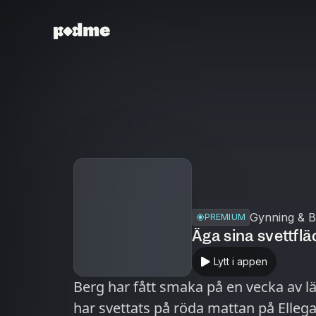
Gynning & B
PREMIUM
Äga sina svettfl
Lytt i appen
Berg har fått smaka på en vecka av l
har svettats på röda mattan på Ellegal