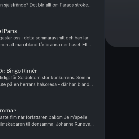
in själsfrände? Det blir allt om Faraos stroke
ta men framföral...
l Paris
gästar oss i detta sommaravsnitt och han lär
l men att man ibland får bränna ner huset. Ett
ör äldre kvinn...
Dr. Bingo Rimér
digt får Soldoktorn stor konkurrens. Som ni
 ute på en herrans hälsoresa - där han bland
 han skrivit till si...
-sommar
kaste film när författaren bakom Je m’apelle
ilmskaparen till densamma, Johanna Runevad,
llt från vem Agneta är...