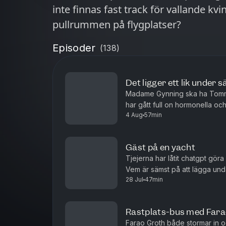
inte finnas fast track för vallande kv
pullrummen på flygplatser?
Episoder
(
138
)
Det ligger ett lik under 
Madame Gynning ska ha Tommy
har gått full on hormonella och
4 Aug
57min
önskar hon på Amalfikusten men
Gäst på en yacht
Tjejerna har låtit chatgpt gör
Vem är sämst på att lägga und
28 Jul
47min
bäst på bilder? Har Gynning nå
Rastplats-bus med Fara
Farao Groth både stormar in o