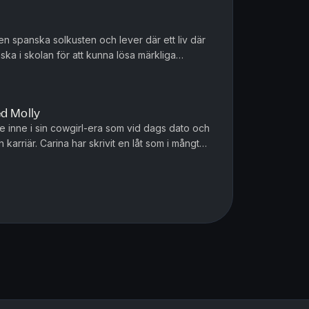
n spanska solkusten och lever där ett liv där
ka i skolan för att kunna lösa märkliga
nning däremot lever. En...
d Molly
re inne i sin cowgirl-era som vid dags dato och
karriär. Carina har skrivit en låt som i mångt
lv. Vid ett t...