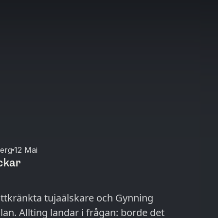
erg
12 Mai
äckar
ättkränkta tujaälskare och Gynning
an. Allting landar i frågan: borde det