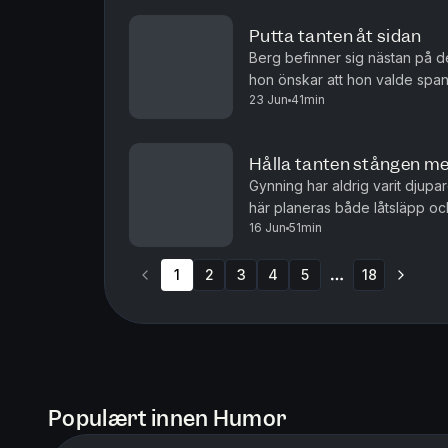
Putta tanten åt sidan
Berg befinner sig nästan på de
hon önskar att hon valde spans
23 Jun
41min
kattsituationer som uppstår. Gy
Hålla tanten stången me
Gynning har aldrig varit djupa
här planeras både låtsläpp och 
16 Jun
51min
och mycket handlar om henne sjä
1
2
3
4
5
18
More pages
Populært innen Humor