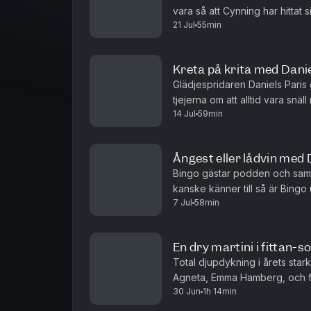
vara så att Cynning har hittat s
21 Jul
55min
och hans tejpade Goretex-hjär
Kreta på krita med Danie
Glädjespridaren Daniels Paris 
tjejerna om att alltid vara snäl
14 Jul
59min
samtal som landar i förståelse f
Ångest eller lådvin med 
Bingo gästar podden och samti
kanske känner till så är Bingo
7 Jul
58min
annat berättar om det avskedbrev
En dry martini i fittan
Total djupdykning i årets star
Agneta, Emma Hamberg, och f
30 Jun
1h 14min
gästar sommaravsnitt. Det blir a