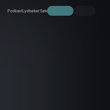
Podkast
Lydbøker
Søk
Prøv gratis
Logg inn