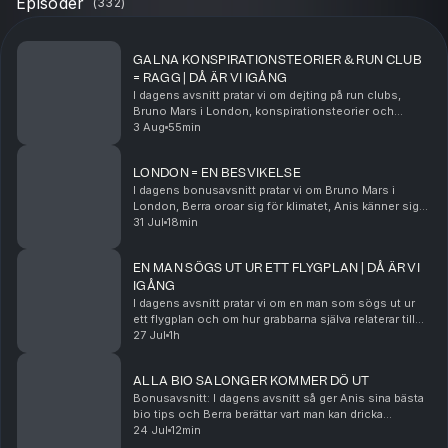
Episoder
(
332
)
GALNA KONSPIRATIONSTEORIER & RUN CLUB
= RAGG | DÅ ÄR VI IGÅNG
I dagens avsnitt pratar vi om dejting på run clubs,
Bruno Mars i London, konspirationsteorier och
mycket mer! Hosted on Acast. See acast.com/privacy
3 Aug
55min
for more information.
LONDON = EN BESVIKELSE
I dagens bonusavsnitt pratar vi om Bruno Mars i
London, Berra oroar sig för klimatet, Anis känner sig
gammal och mycket mer! Hosted on Acast. See
31 Jul
18min
acast.com/privacy for more information.
EN MAN SÖGS UT UR ETT FLYGPLAN | DÅ ÄR VI
IGÅNG
I dagens avsnitt pratar vi om en man som sögs ut ur
ett flygplan och om hur grabbarna själva relaterar till
ensamhet. Hosted on Acast. See acast.com/privacy
27 Jul
1h
for more information.
ALLA BIO SALONGER KOMMER DÖ UT
Bonusavsnitt: I dagens avsnitt så ger Anis sina bästa
bio tips och Berra berättar vart man kan dricka
Sveriges bästa kaffe och äta Sveriges bästa giffel.
24 Jul
12min
Hosted on Acast. See acast.com/privacy for mor...