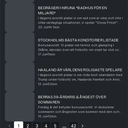
BEDRÄGERI I KIRUNA *BADHUS FÖR EN
MILJARD*
I dagens avsnitt pratar vi om vad som är okej och inte i
olika vardagliga situationer, vi spelar "Gissa Priset"
och pratar om badhuset i Kiruna. Hosted on Acast.
20 Jul
1h 1min
See acast.com/privacy for more informa...
STOCKHOLMS BÄSTA KONDITORIER LISTADE
Bonusavsnitt: Vi pratar om tennis och glamping I
Skåne, känslan över att fotbolls-vm snart tar slut och
Berra listar Stockholms bästa konditorier. Hosted on
17 Jul
11min
Acast. See acast.com/privacy for more info...
HAALAND ÄR VÄRLDENS ROLIGASTE SPELARE
I dagens avsnitt pratar vi om röda-kort-skandalen med
Trump under fotbolls vm, Haalands framfart och Anis
cykelberoende. Sist men inte minst: Pest eller kolera.
13 Jul
53min
Hosted on Acast. See acast.com/privacy...
BERRAS 39-ÅRSKRIS & ÅNGEST ÖVER
SOMMAREN
Fredag & det betyder bonusavsnitt. Vi diskuterar
sommaren och ångesten som kommer med den och
Berra öppnar upp sig om sin 39-årskris. Hosted on
10 Jul
12min
Acast. See acast.com/privacy for more information.
1
2
3
4
5
42