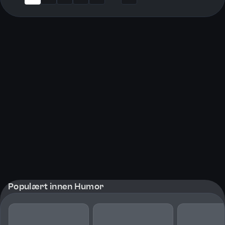
More pages
Populært innen Humor