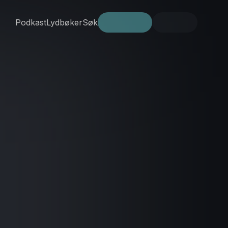
Podkast
Lydbøker
Søk
Prøv gratis
Logg inn