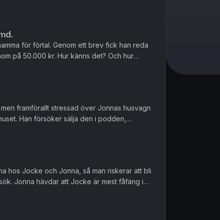
ämd.
mamma för förtal. Genom ett brev fick han reda
om på 50.000 kr. Hur känns det? Och hur
é, men framförallt stressad över Jonnas husvagn
huset. Han försöker sälja den i podden,
 vad Jonna ska säga.
ma hos Jocke och Jonna, så man riskerar att bli
k. Jonna hävdar att Jocke är mest fåfäng i
 nytt artistnamn ti...