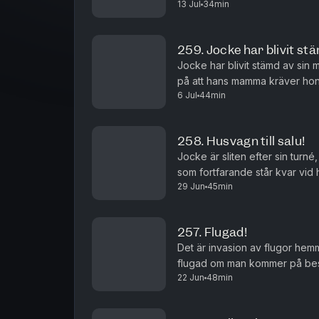
13 Jul
34min
med på Jockes konserter?
259. Jocke har blivit st
Jocke har blivit stämd av sin 
på att hans mamma kräver hon
6 Jul
44min
påverkas han?
258. Husvagn till salu!
Jocke är sliten efter sin turn
som fortfarande står kvar vid 
29 Jun
45min
samtidigt som han är rädd för
257. Flugad!
Det är invasion av flugor hem
flugad om man kommer på besö
22 Jun
48min
familjen, och Jonas hittar på ett