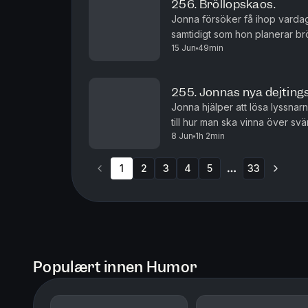
256. Bröllopskaos.
Jonna försöker få ihop varda
samtidigt som hon planerar brö
15 Jun
49min
hinna är brutal. Jonas hjälper på
255. Jonnas nya dejtings
Jonna hjälper att lösa lyssnarn
till hur man ska vinna över s
8 Jun
1h 2min
programidé!
1
2
3
4
5
33
More pages
Populært innen Humor