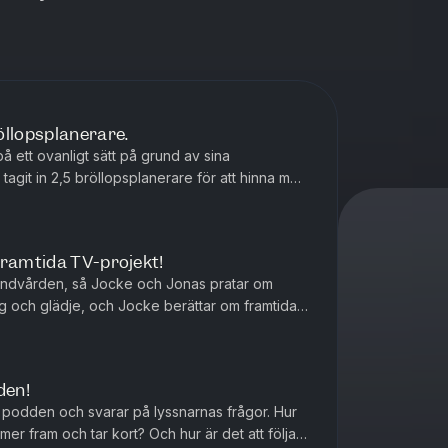
öllopsplanerare.
å ett ovanligt sätt på grund av sina
tagit in 2,5 bröllopsplanerare för att hinna med
ften.
framtida TV-projekt!
l tandvården, så Jocke och Jonas pratar om
org och glädje, och Jocke berättar om framtida
den!
l podden och svarar på lyssnarnas frågor. Hur
mer fram och tar kort? Och hur är det att följa