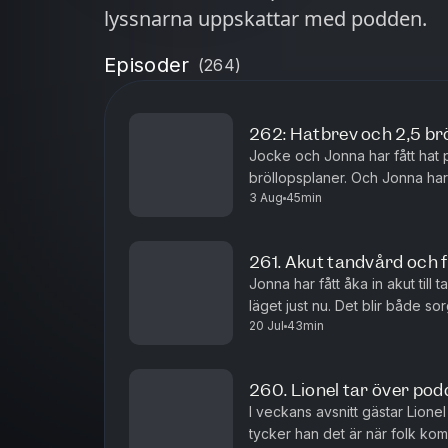
lyssnarna uppskattar med podden.
Episoder
(
264
)
262: Hatbrev och 2,5 br
Jocke och Jonna har fått hat p
bröllopsplaner. Och Jonna har 
3 Aug
45min
allt innan de ska förnya sina lö
261. Akut tandvård och 
Jonna har fått åka in akut til
läget just nu. Det blir både s
20 Jul
43min
TV-projekt.
260. Lionel tar över pod
I veckans avsnitt gästar Lione
tycker han det är när folk kom