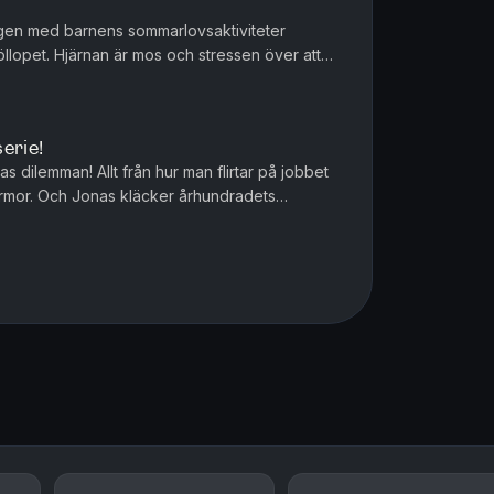
gen med barnens sommarlovsaktiviteter
llopet. Hjärnan är mos och stressen över att
 sitt egna lilla vis. Och ...
erie!
as dilemman! Allt från hur man flirtar på jobbet
värmor. Och Jonas kläcker århundradets