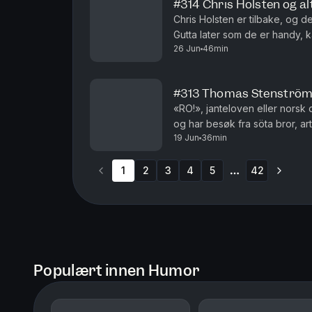
#314 Chris Holsten og alt
Chris Holsten er tilbake, og det
Gutta later som de er handy, k
26 Jun
46min
oppdager at de heller ikke k
#313 Thomas Stenström
«RO!», janteloven eller norsk 
og har besøk fra söta bror, a
19 Jun
36min
klare meninger om nordmenn, 
1
2
3
4
5
42
More pages
Populært innen Humor