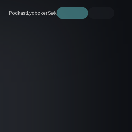
Podkast
Lydbøker
Søk
Prøv gratis
Logg inn