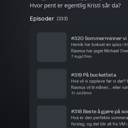
Hvor pent er egentlig Kristi sår da?
Episoder
(
333
)
#320 Sommerminner vi 
Henrik har bokset en spiss i tr
Rasmus har jaget Michael Owen.
7 Aug
27min
glemmer og noen historier som
#319 På bucketlista
Hva vil vi oppleve før vi dør?
Rasmus vil til månen… eller v
31 Jul
29min
#318 Beste å gjøre på 
Hva er den perfekte sommerak
forslag, og det blir alt fra VM