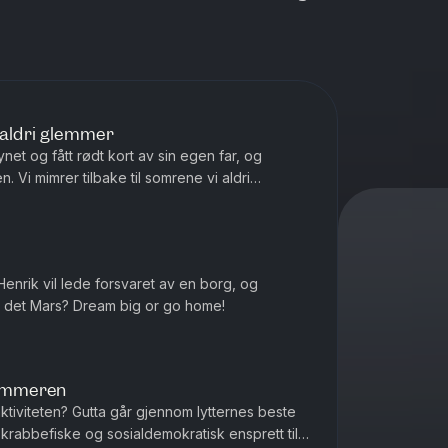
aldri glemmer
ynet og fått rødt kort av sin egen far, og
 Vi mimrer tilbake til somrene vi aldri
 kanskje burde blitt glemt.
 Henrik vil lede forsvaret av en borg, og
ar det Mars? Dream big or go home!
sommeren
tiviteten? Gutta går gjennom lytternes beste
 i krabbefiske og sosialdemokratisk ensprett til