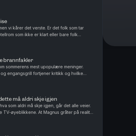
om en aktivitet?
ise
en vi kårer det verste. Er det folk som tar
ellrom som ikke er klart eller bare folk
e brannfakler
nom sommerens mest upopulære meninger.
og engangsgrill fortjener kritikk og hvilke
.
tte må aldri skje igjen
hva som aldri må skje igjen, går det alle veier.
te TV-øyeblikkene. At Magnus gråter på reality