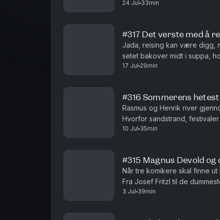
24 Jul
33min
rekepilling. Regnes øl i sola s
#317 Det verste med å re
Jada, reising kan være digg, m
setet bakover midt i suppa, hot
17 Jul
29min
generelt? Folk folk folk.
#316 Sommerens hetest
Rasmus og Henrik river gjen
Hvorfor sandstrand, festivaler 
10 Jul
35min
brannfakler som faktisk holder
#315 Magnus Devold og de
Når tre komikere skal finne ut 
Fra Josef Fritzl til de dummes
3 Jul
39min
må aldri skje igjen.