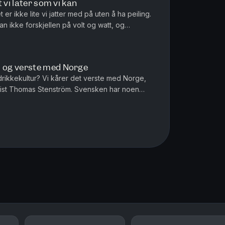
 vi later som vi kan
 er ikke lite vi jatter med på uten å ha peiling.
an ikke forskjellen på volt og watt, og
an nasjonalsangen.
 og verste med Norge
drikkekultur? Vi kårer det verste med Norge,
rtist Thomas Stenström. Svensken har noen
og ender med å gi oss en p...