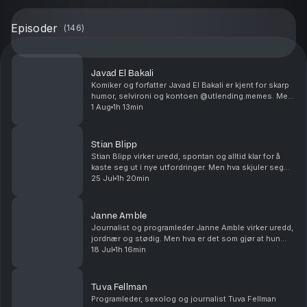
Episoder
(
146
)
Javad El Bakali
Komiker og forfatter Javad El Bakali er kjent for skarp
humor, selvironi og kontoen @utlending.memes. Men
hvem er han egentlig? Har du tips eller
1 Aug
1h 13min
tilbakemeldinger? Send en mail til big5@podme.com.
A...
Stian Blipp
Stian Blipp virker uredd, spontan og alltid klar for å
kaste seg ut i nye utfordringer. Men hva skjuler seg
bak den tilsynelatende uanstrengte selvtilliten? Har du
25 Jul
1h 20min
tips eller tilbakemeldinger? Send e...
Janne Amble
Journalist og programleder Janne Amble virker uredd,
jordnær og stødig. Men hva er det som gjør at hun
holder hodet kaldt når andre mister fatningen? Har du
18 Jul
1h 16min
tips eller tilbakemeldinger? Send en mail ...
Tuva Fellman
Programleder, sexolog og journalist Tuva Fellman