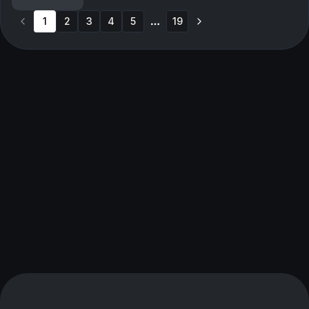
maskene? Har du tips eller tilbakemeldinger? Send en
mail ...
1
2
3
4
5
19
More pages