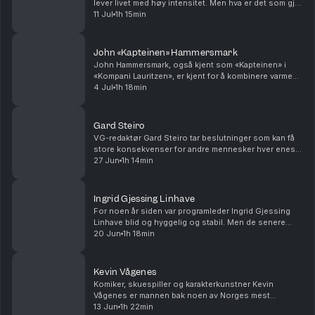
lever livet med høy intensitet. Men hva er det som gjør
at hun stadig søker nye opplevelser, tar store sjanser
11 Jul
1h 15min
og kjenner så sterkt på både glede og mo...
John «Kapteinen» Hammersmark
John Hammersmark, også kjent som «Kapteinen» i
«Kompani Lauritzen», er kjent for å kombinere varme
og omsorg med tydelige krav og disiplin. Men hvordan
4 Jul
1h 18min
henger disse sidene egentlig sammen? Og hva er d...
Gard Steiro
VG-redaktør Gard Steiro tar beslutninger som kan få
store konsekvenser for andre mennesker hver eneste
dag. Men hvordan er det å leve med ansvaret? Har du
27 Jun
1h 14min
tips eller tilbakemeldinger? Send en mail ti...
Ingrid Gjessing Linhave
For noen år siden var programleder Ingrid Gjessing
Linhave blid og hyggelig og stabil. Men de senere
årene har det dukket opp flere og litt mørkere sider.
20 Jun
1h 18min
Hvem er dette hele mennesket Ingrid 2.0? Har...
Kevin Vågenes
Komiker, skuespiller og karakterkunstner Kevin
Vågenes er mannen bak noen av Norges mest
minneverdige figurer. Men hva skjuler seg bak alle
13 Jun
1h 22min