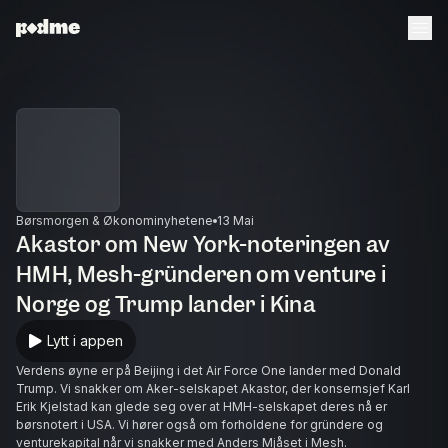
Børsmorgen & Økonominyhetene
13 Mai
Akastor om New York-noteringen av
HMH, Mesh-gründeren om venture i
Norge og Trump lander i Kina
Lytt i appen
Verdens øyne er på Beijing i det Air Force One lander med Donald
Trump. Vi snakker om Aker-selskapet Akastor, der konsernsjef Karl
Erik Kjelstad kan glede seg over at HMH-selskapet deres nå er
børsnotert i USA. Vi hører også om forholdene for gründere og
venturekapital når vi snakker med Anders Mjåset i Mesh.