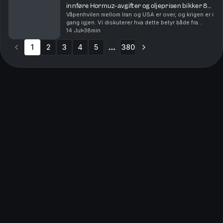
innføre Hormuz-avgifter og oljeprisen bikker 80
dollar
Våpenhvilen mellom Iran og USA er over, og krigen er i
gang igjen. Vi diskuterer hva dette betyr både fra
politikkens side, men også hvilken betydning dette
14 Jul
38min
har for aksjemarkedet med både Karl Johan M...
1
2
3
4
5
380
More pages