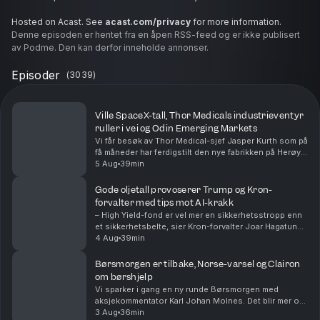
Hosted on Acast. See
acast.com/privacy
for more information.
Denne episoden er hentet fra en åpen RSS-feed og er ikke publisert
av Podme. Den kan derfor inneholde annonser.
Episoder
(
3039
)
Ville SpaceX-tall, Thor Medicals industrieventyr
ruller i vei og Odin Emerging Markets
Vi får besøk av Thor Medical-sjef Jasper Kurth som på
få måneder har ferdigstilt den nye fabrikken på Herøya
og levert første kundeordre. Odin-forvalter Dan Erik
5 Aug
39min
Glover forklarer hvorfor «fremvoksende...
Gode oljetall provoserer Trump og Kron-
forvalter med tips mot AI-krakk
– High Yield-fond er vel mer en sikkerhetsstropp enn
et sikkerhetsbelte, sier Kron-forvalter Joar Hagatun
som diskuterer strategier for de som er redd for et AI-
4 Aug
39min
krakk. Sammen med aksjekommentator Karl...
Børsmorgen er tilbake, Norse-varsel og Clairon
om børshjelp
Vi sparker i gang en ny runde Børsmorgen med
aksjekommentator Karl Johan Molnes. Det blir mer om
resultatvarselet fra flyselskapet Norse, utviklingen i
3 Aug
36min