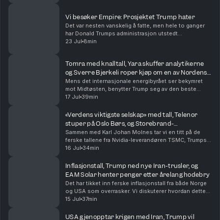
Iran-krigen og Akers vei mot børs med AI-datasen...
Vi besøker Empire: Prosjektet Trump hater
Det var nesten vanskelig å fatte, men hele to ganger
har Donald Trumps administrasjon utstedt
stoppordrer for det godkjente gigantprosjektet innen
23 Jul
8min
havvind, Empire Wind utenfor New York. Prosjekter
til...
Tomra med knalltall, Yara skuffer analytikerne
og Sverre Bjerkeli roper kjøp om en av Nordens
mest shortede aksjer
Mens det internasjonale energibyrået ser bekymret
mot Midtøsten, benytter Trump seg av den beste
sendetid til å anklage Kina for valgresultatet i 2020.
17 Jul
39min
Ellers har vi finansdirektøren i Yara og Tomra-s...
«Verdens viktigste selskap» med tall, Telenor
stuper på Oslo Børs, og Storebrand-
forvalterens aksjefavoritter
Sammen med Karl Johan Molnes tar vi en titt på de
ferske tallene fra Nvidia-leverandøren TSMC, Trumps
siste olje-utspill, og Telenor hvor investorene
16 Jul
34min
reagerer med å sende aksjen rett ned på Oslo Børs....
Inflasjonstall, Trump ned nye Iran-trusler, og
EAM Solar henter penger etter årelang hodebry
Det har tikket inn ferske inflasjonstall fra både Norge
og USA som overrasker. Vi diskuterer hvordan dette
påvirker pengepolitikken fremover sammen med Harald
15 Jul
37min
Magnus Andreassen i SB1 Markets. Vi får o...
USA gjenopptar krigen med Iran, Trump vil