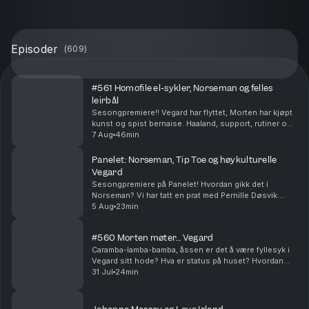
Episoder
(
609
)
#561 Homofile el-sykler, Norseman og felles
leirbål
Sesongpremiere!! Vegard har flyttet, Morten har kjøpt
kunst og spist bernaise. Haaland, support, rutiner og
festival - et fullt sommerkjør er over. Få på noe suziki!!
7 Aug
46min
Produsert av Ingrid Alice Mortens...
Panelet: Norseman, Tip Toe og høykulturelle
Vegard
Sesongpremiere på Panelet! Hvordan gikk det i
Norseman? Vi har tatt en prat med Pernille Døsvik.
Morten har fått oppheng på ny serie og Vegard har
5 Aug
23min
hatt en meget høykulturell sommer (stikkord:
basseng,...
#560 Morten møter... Vegard
Caramba-lamba-bamba, åssen er det å være fyllesyk i
Vegard sitt hode? Hva er status på huset? Hvordan
skal Vegard lage egne juletradisjoner? Produsert av
31 Jul
24min
Ingrid Alice Mortensen. P.S! Vi har sesongstar...