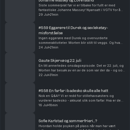
Johanne Massey og Love Island
Siste sommerprat før vi er tilbake for fullt er med
fantastiske Johanne Massey! Nyansatt i VGTV for å
løfte Love Island til nye høyder. Hvordan hadde
29 Jul
21min
Morten og Johanne hatt det på ferie sammen? Og
hvi...
#559 Eggerøre til Durek og sexleketøy-
misforståelse
Ingen eggerøre med Durek og overvurderte
sommeraktiviteter. Morten blir stilt til veggs. Og hva
hvis Vegard egentlig bare har vært en hemmelig agent
24 Jul
21min
for PST i alle disse årene? Produsert av Ingrid Ali...
Gaute Skjervø og 22. juli
En litt annerledes onsdagsepisode. Det er 22. juli, og
Morten har besøk av en av de som var der da - og som
fremdeles lever med trusler og bekymring. Hvordan
22 Jul
31min
fikser man det, og hva gir håp midt oppi d...
#558 En farfar i badesko skulle alle hatt
Nok en Q&A!! Vi er redd for stillehavsøsters og
vurderer badesko - akkurat slik som farfar. Hva er den
pinligste meldingen vi har sendt feil? Og hvilke
16 Jul
18min
kjendiser ville vi helst vært i familie med?? Pr...
Sofie Karlstad og sommerfrieri...?
Hvordan holde psyken på plass når man har vært