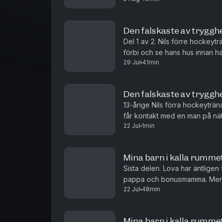
Den falskaste av trygghe
Del 1 av 2. Nils förre hockeyt
förbi och se hans hus innan ha
29 Jul
41min
och ja till det mesta, hänger på
Den falskaste av trygghe
13-årige Nils förra hockeyträna
får kontakt med en man på näte
22 Jul
1min
berättelse om två olika fall. Om
Mina barn i kalla rummet 
Sista delen. Lova har äntligen 
pappa och bonusmamma. Men nä
22 Jul
48min
baksidan av dotterns lår blir o
Mina barn i kalla rummet