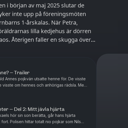
 i början av maj 2025 slutar de
dyker inte upp på föreningsmöten
arnbarns 1-årskalas. När Petra,
öräldrarnas lilla kedjehus är dörren
 kaos. Återigen faller en skugga över
Anders syster Stig Rosenqvist,
öre detta lokalpolitiker i Klippan
ne? – Trailer
ppan Daniel Hansen, boende i
åld Annes pojkvän utsatte henne för. De visste
sen Fia Säther, utredare polisen
de visste om hennes och anhörigas rädsla. Men
 Media för Podme. Reporter:
e av att skydda h...
erg
er – Del 2: Mitt jävla hjärta
kaels hör sin son berätta, går hans hjärta
fort. Polisen hittar totalt nio pojkar som Nils
 med. Arvid har...