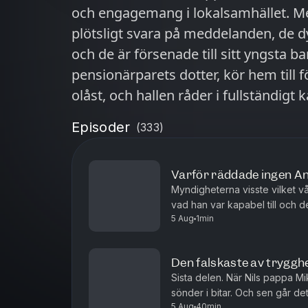
och engagemang i lokalsamhället. Men
plötsligt svara på meddelanden, de 
och de är försenade till sitt yngsta b
pensionärparets dotter, kör hem till f
olåst, och hallen råder i fullständigt
Klippan. Medverkande: Petra Lindberg, Lena och Anders dotter Andreas
Episoder
(
333
)
Nordahl, Anders son Gaby Lundblad, 
granne i Klippan Bert-Inge Karlsson, f
Varför räddade ingen An
Jenny Långberg Hansen, boende i Kli
Myndigheterna visste vilket v
Klippan Tenny Svensson, utredare poli
vad han var kapabel till och 
Dokumentären görs av Tredje Statsmakten
5 Aug
1min
trots det, klarade samhället int
Filip Bohm Producent: Hannah Engb
Den falskaste av trygghet
Sista delen. När Nils pappa Mi
sönder i bitar. Och sen går det 
5 Aug
40min
förra tränare Arvid haft kontakt