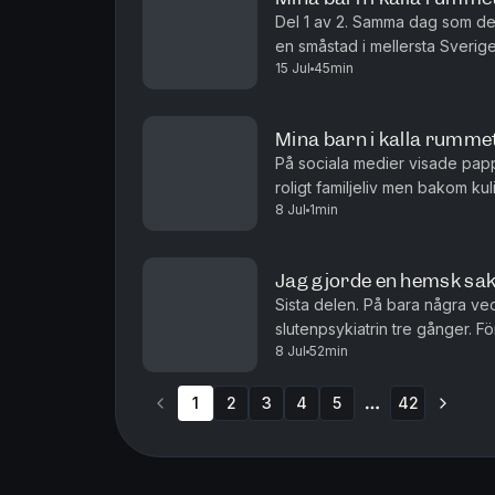
Del 1 av 2. Samma dag som de t
en småstad i mellersta Sverig
15 Jul
45min
stor lägenhet, men de är ingen l
Mina barn i kalla rummet
På sociala medier visade pap
roligt familjeliv men bakom ku
8 Jul
1min
av tortyrliknande karaktär. De
Jag gjorde en hemsk sak
Sista delen. På bara några vec
slutenpsykiatrin tre gånger. F
8 Jul
52min
hon inte är sig själv, utan befi
1
2
3
4
5
42
More pages