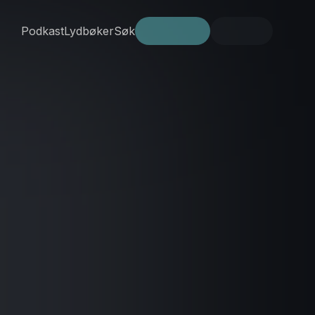
Podkast
Lydbøker
Søk
Prøv gratis
Logg inn