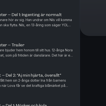
ter – Del 1: Ingenting är normalt
ränare hör av sig. Han undrar om Nils vill komma
n ska flytta. Nils, en 13-åring som säger YOLO
. Men där i ...
ter – Trailer
re bjuder hem honom till sitt hus. 12-åriga Nora
t, som på fritiden är danslärare. Det här är en
 två barn,...
– Del 2: “Aj min hjärta, överallt”
fått hem sin 2-åriga dotter Ina från barnens
r Lova får se det kraftiga blåmärket på
ron för den 4-årige sonen...
 – Del 1: Mörker och kyla