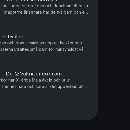
ar studenten blir Lova och Jonathan ett par, i
e. Knappt tre år senare har de två barn och en
ycklig familj. ...
 – Trailer
pan och bonusmamman upp ett lyckligt och
lisserna utsattes små barn för hänsynslöst våld
 små barnen förnedrades...
 – Del 2: Vakna ur en dröm
kor har 31-åriga Maja åkt in och ut ur
ör hennes nära och kära är det uppenbart att
nner sig i en psykos. Me...