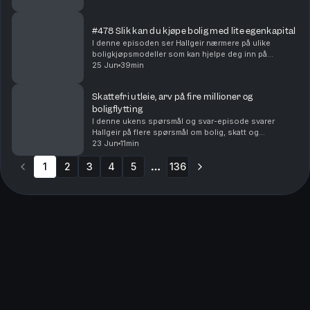
dersom du kjøper bolig og raskt innser at ...
#478 Slik kan du kjøpe bolig med lite egenkapital
I denne episoden ser Hallgeir nærmere på ulike
boligkjøpsmodeller som kan hjelpe deg inn på
boligmarkedet selv om egenkapitalen er liten – eller
25 Jun
39min
mangler helt. Du får blant annet høre om: • Hvordan
del...
Skattefri utleie, arv på fire millioner og
boligflytting
I denne ukens spørsmål og svar-episode svarer
Hallgeir på flere spørsmål om bolig, skatt og
investeringer. Du får blant annet høre om: • Når utleie
23 Jun
11min
av den andre delen av en tomannsbolig kan bli
1
2
3
skatte...
4
5
136
More pages