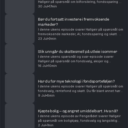
Hallgeir på spørsmål om bilforsikring, fondssparing og
familieøkonomi. Du får blant annet høre om: Hvordan
30 Jul
17min
unge sjåfører kan få billigere bilforsikring – ...
Bør du fortsatt investere i fremvoksende
markeder?
I denne ukens episode svarer Hallgeir på spørsmål om
fremvoksende markeder, AI, fondssparing og skatt. Du
får blant annet høre om: • Hvorfor fremvoksende
23 Jul
9min
markeder fortsatt kan være en viktig del av en...
Slik unngår du skattesmell på utleie i sommer
I denne ukens spørsmål og svar-episode svarer
Hallgeir på spørsmål om fondsvalg, aksjer og
skatteregler for utleie. Du får blant annet høre om: •
16 Jul
10min
Hvorfor flerfaktorfond har hengt etter vanlige
indeksf...
Har du for mye teknologi i fondsporteføljen?
I denne ukens episode svarer Hallgeir på spørsmål om
fondsvalg, rentefond og skatt. Du får blant annet høre
om: • Hvordan du kan redusere teknologivekten i
9 Jul
8min
porteføljen når du allerede sparer i globale...
Kjøpte bolig – og angret umiddelbart. Hva nå?
I denne ukens episode av Pengerådet svarer Hallgeir
på spørsmål om boligkjøp, fondsvalg og langsiktig
sparing. Du får blant annet høre om: • Hva du bør gjøre
2 Jul
7min