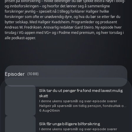
prisen på bilforsikring – hvilke dekninger du bør sjekke ekstra nøye i bolig-
og innboforsikringen – og hvorfor det lønner seg å sammenligne
forsikringer jevnlig – spesielt nå I tillegg forklarer Hallgeir hvilke
forsikringer som ofte er unødvendig dyre, og hva du bør se etter før du
bytter selskap. Med Hallgeir Kvadsheim. Programleder og produsent
Andreas W. Fredriksen. Ansvarlig redaktør Gard Steiro. Ny episode hver
tirsdag i VG-appen med VG+ og i Podme med premium, og hver torsdag i
alle podkast-apper.
Episoder
(
1088
)
Slik tar du ut penger fra fond med lavest mulig
skatt
I denne ukens spørsmål og svar-episode svarer
Hallgeir på spørsmål om tidlig pensjon, fondsuttak og
langsiktig sparing. Du får blant annet høre om: Hvor
6 Aug
26min
mye du kan ta ut fra en stor fondsportefølje hv...
Slik får unge billigere bilforsikring
I denne ukens spørsmål og svar-episode svarer