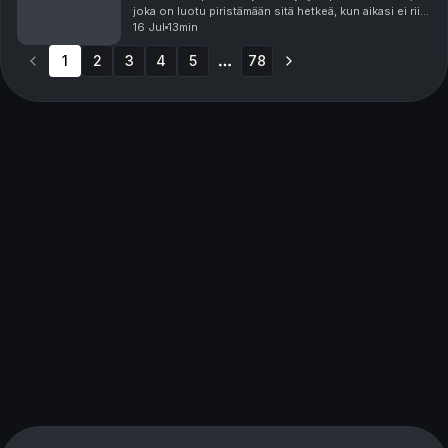
joka on luotu piristämään sitä hetkeä, kun aikasi ei riitä
pitkään, yhtäjaksoiseen keskittymiseen. Minicastit
16 Jul
13min
ovat tarjolla vain Podme Premium -kuunt...
1
2
3
4
5
78
More pages