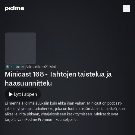
Nikotellen
21 Mai
PREMIUM
Minicast 168 - Tahtojen taistelua ja
hääsuunnittelu
Lytt i appen
Ei mennä ällölimaisuuksiin kuin ehkä ihan vähän. Minicast on podcast-
jaksoa lyhyempi audioherkku, joka on luotu piristämään sitä hetkeä, kun
aikasi ei riitä pitkään, yhtäjaksoiseen keskittymiseen. Minicastit ovat
tarjolla vain Podme Premium -kuuntelijoille.