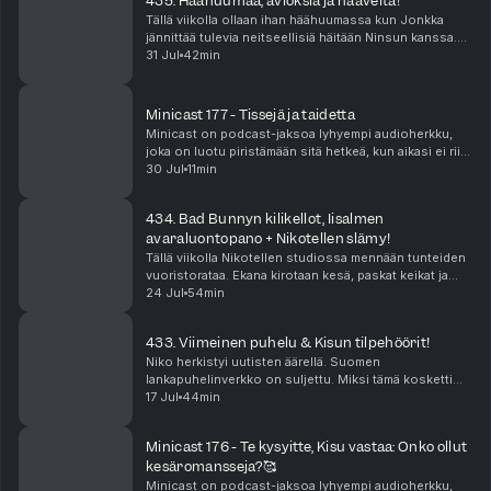
435. Häähuumaa, avioksia ja haaveita!
Tällä viikolla ollaan ihan häähuumassa kun Jonkka
jännittää tulevia neitseellisiä häitään Ninsun kanssa.
Miten häät onkaan paisuneet sellaiseksi että näistä
31 Jul
42min
povataan tämän suven kuumimpia juhlia? Ni...
Minicast 177 - Tissejä ja taidetta
Minicast on podcast-jaksoa lyhyempi audioherkku,
joka on luotu piristämään sitä hetkeä, kun aikasi ei riitä
pitkään, yhtäjaksoiseen keskittymiseen. Minicastit
30 Jul
11min
ovat tarjolla vain Podme Premium -kuunt...
434. Bad Bunnyn kilikellot, Iisalmen
avaraluontopano + Nikotellen slämy!
Tällä viikolla Nikotellen studiossa mennään tunteiden
vuoristorataa. Ekana kirotaan kesä, paskat keikat ja
sitten Bad Bunnyn tiktokit vie mennessään! Katja on
24 Jul
54min
on antautunut kiihkolle. Niko puolestaan ...
433. Viimeinen puhelu & Kisun tilpehöörit!
Niko herkistyi uutisten äärellä. Suomen
lankapuhelinverkko on suljettu. Miksi tämä kosketti
niin suuresti? Jenna nukkui elämänsä parhaat
17 Jul
44min
päiväunet yllättävällä sohvalla. Miten Kisu ja hänen
tilpehööri...
Minicast 176 - Te kysyitte, Kisu vastaa: Onko ollut
kesäromansseja?🥰
Minicast on podcast-jaksoa lyhyempi audioherkku,