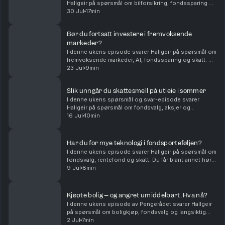
Hallgeir på spørsmål om bilforsikring, fondssparing og
familieøkonomi. Du får blant annet høre om: Hvordan
30 Jul
17min
unge sjåfører kan få billigere bilforsikring – ...
Bør du fortsatt investere i fremvoksende
markeder?
I denne ukens episode svarer Hallgeir på spørsmål om
fremvoksende markeder, AI, fondssparing og skatt. Du
får blant annet høre om: • Hvorfor fremvoksende
23 Jul
9min
markeder fortsatt kan være en viktig del av en...
Slik unngår du skattesmell på utleie i sommer
I denne ukens spørsmål og svar-episode svarer
Hallgeir på spørsmål om fondsvalg, aksjer og
skatteregler for utleie. Du får blant annet høre om: •
16 Jul
10min
Hvorfor flerfaktorfond har hengt etter vanlige
indeksf...
Har du for mye teknologi i fondsporteføljen?
I denne ukens episode svarer Hallgeir på spørsmål om
fondsvalg, rentefond og skatt. Du får blant annet høre
om: • Hvordan du kan redusere teknologivekten i
9 Jul
8min
porteføljen når du allerede sparer i globale...
Kjøpte bolig – og angret umiddelbart. Hva nå?
I denne ukens episode av Pengerådet svarer Hallgeir
på spørsmål om boligkjøp, fondsvalg og langsiktig
sparing. Du får blant annet høre om: • Hva du bør gjøre
2 Jul
7min