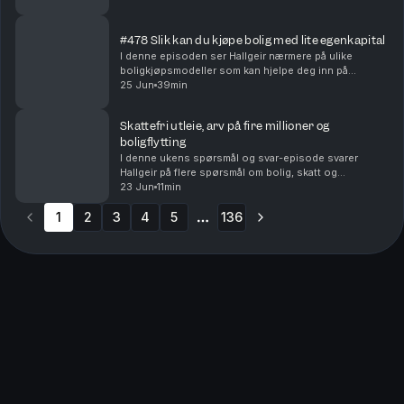
dersom du kjøper bolig og raskt innser at ...
#478 Slik kan du kjøpe bolig med lite egenkapital
I denne episoden ser Hallgeir nærmere på ulike
boligkjøpsmodeller som kan hjelpe deg inn på
boligmarkedet selv om egenkapitalen er liten – eller
25 Jun
39min
mangler helt. Du får blant annet høre om: • Hvordan
del...
Skattefri utleie, arv på fire millioner og
boligflytting
I denne ukens spørsmål og svar-episode svarer
Hallgeir på flere spørsmål om bolig, skatt og
investeringer. Du får blant annet høre om: • Når utleie
23 Jun
11min
av den andre delen av en tomannsbolig kan bli
1
2
3
skatte...
4
5
136
More pages