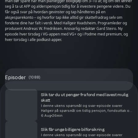
man bør spare når man planlegger boligkjøp om 3–10 år, og om det lønner
seg å ta ut AFP og alderspensjon tidlig for å investere pengene videre. Du
får også svar på hvordan gevinster og tap håndteres på en
aksjesparekonto – og hvorfor tap ikke alltid gir skattefradrag selv om
fondene dine har falt i verdi. Med Hallgeir Kvadsheim. Programleder og
produsent Andreas W. Fredriksen. Ansvarlig redaktør Gard Steiro. Ny
episode hver tirsdag i VG-appen med VG+ og i Podme med premium, og
hver torsdag i alle podkast-apper.
Episoder
(
1088
)
Slik tar du ut penger fra fond med lavest mulig
skatt
I denne ukens spørsmål og svar-episode svarer
Hallgeir på spørsmål om tidlig pensjon, fondsuttak og
langsiktig sparing. Du får blant annet høre om: Hvor
6 Aug
26min
mye du kan ta ut fra en stor fondsportefølje hv...
Slik får unge billigere bilforsikring
I denne ukens spørsmål og svar-episode svarer