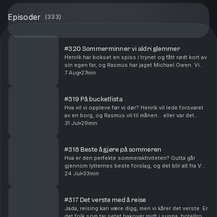
Episoder
(
333
)
#320 Sommerminner vi aldri glemmer
Henrik har bokset en spiss i trynet og fått rødt kort av
sin egen far, og Rasmus har jaget Michael Owen. Vi
mimrer tilbake til somrene vi aldri glemmer og noen
7 Aug
27min
historier som kanskje burde blitt glemt.
#319 På bucketlista
Hva vil vi oppleve før vi dør? Henrik vil lede forsvaret
av en borg, og Rasmus vil til månen… eller var det
Mars? Dream big or go home!
31 Jul
29min
#318 Beste å gjøre på sommeren
Hva er den perfekte sommeraktiviteten? Gutta går
gjennom lytternes beste forslag, og det blir alt fra VM
i krabbefiske og sosialdemokratisk ensprett til
24 Jul
33min
rekepilling. Regnes øl i sola som en aktivitet?
#317 Det verste med å reise
Jada, reising kan være digg, men vi kårer det verste. Er
det folk som tar setet bakover midt i suppa, hotellrom