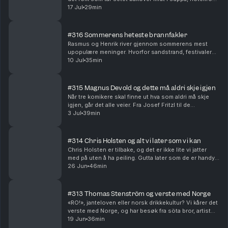
som ikke er klart eller bare folk generelt? Folk folk
17 Jul
29min
folk.
#316 Sommerens heteste brannfakler
Rasmus og Henrik river gjennom sommerens mest
upopulære meninger. Hvorfor sandstrand, festivaler
og engangsgrill fortjener kritikk og hvilke brannfakler
10 Jul
35min
som faktisk holder.
#315 Magnus Devold og dette må aldri skje igjen
Når tre komikere skal finne ut hva som aldri må skje
igjen, går det alle veier. Fra Josef Fritzl til de
dummeste TV-øyeblikkene. At Magnus gråter på reality
3 Jul
39min
må aldri skje igjen.
#314 Chris Holsten og alt vi later som vi kan
Chris Holsten er tilbake, og det er ikke lite vi jatter
med på uten å ha peiling. Gutta later som de er handy,
kan ikke forskjellen på volt og watt, og oppdager at de
26 Jun
46min
heller ikke kan nasjonalsangen.
#313 Thomas Stenström og verste med Norge
«RO!», janteloven eller norsk drikkekultur? Vi kårer det
verste med Norge, og har besøk fra söta bror, artist
Thomas Stenström. Svensken har noen klare
19 Jun
36min
meninger om nordmenn, og ender med å gi oss en p...