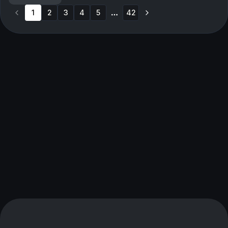
1
2
3
4
5
42
More pages