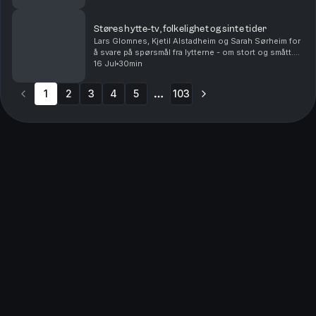
å kødde med kongen? Og Sigrid forteller om hva...
Støres hytte-tv, folkelighet og sinte tider
Lars Glomnes, Kjetil Alstadheim og Sarah Sørheim for
å svare på spørsmål fra lytterne - om stort og smått.
Hvor stor skal en hytte-tv være? Er det mulig å være
16 Jul
30min
folkelig som toppolitiker - og kommer d...
1
2
3
4
5
103
More pages