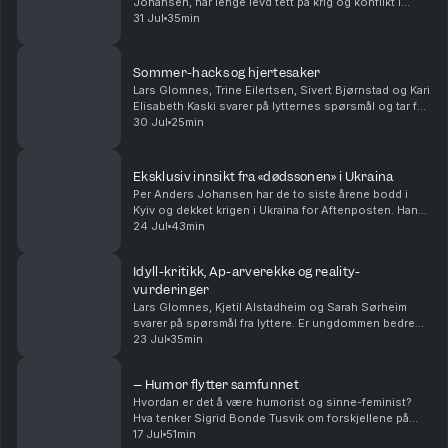
Johansen, har lenge levd tett på krig og konflikt i
Ukraina og Russland. Han forteller om korrupsjon som
31 Jul
35min
nærmer seg presidentens innerste sirkler, og hvorf...
Sommer-hacks og hjertesaker
Lars Glomnes, Trine Eilertsen, Sivert Bjørnstad og Kari
Elisabeth Kaski svarer på lytternes spørsmål og tar for
seg blant annet sine beste sommertips, hvilke saker
30 Jul
25min
de virkelig brenner for og hvem som ...
Eksklusiv innsikt fra «dødssonen» i Ukraina
Per Anders Johansen har de to siste årene bodd i
Kyiv og dekket krigen i Ukraina for Aftenposten. Han
har vært ved fronten og møtt mennesker som har gått
24 Jul
43min
fra å ha helt vanlige jobber og liv, til å nå ...
Idyll-kritikk, Ap-arverekke og reality-
vurderinger
Lars Glomnes, Kjetil Alstadheim og Sarah Sørheim
svarer på spørsmål fra lyttere. Er ungdommen bedre
eller verre enn tidligere? Hvem og hvordan tar noen
23 Jul
35min
over etter Jonas Gahr Støre og Trygve Slagsvold ...
– Humor flytter samfunnet
Hvordan er det å være humorist og sinne-feminist?
Hva tenker Sigrid Bonde Tusvik om forskjellene på
kvinner og menn som komikere? Er det egentlig lov til
17 Jul
51min