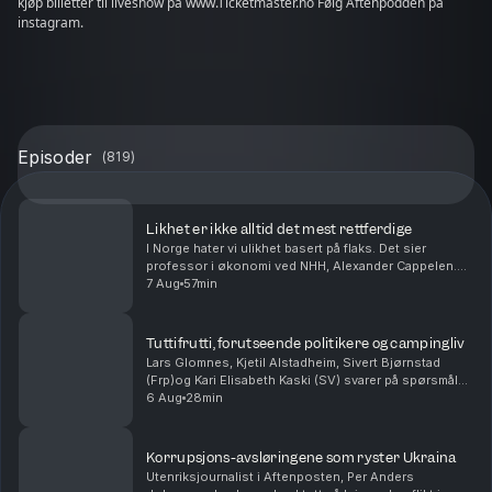
kjøp billetter til liveshow på www.Ticketmaster.no Følg Aftenpodden på
instagram.
Episoder
(
819
)
Likhet er ikke alltid det mest rettferdige
I Norge hater vi ulikhet basert på flaks. Det sier
professor i økonomi ved NHH, Alexander Cappelen.
Han har forsket på rettferdighet, og snakker særlig om
7 Aug
57min
hvem som er åpne for økonomisk ulikhet som sk...
Tuttifrutti, forutseende politikere og campingliv
Lars Glomnes, Kjetil Alstadheim, Sivert Bjørnstad
(Frp)og Kari Elisabeth Kaski (SV) svarer på spørsmål
fra lytterne. Hvilken norske politiker har vært den mest
6 Aug
28min
forutseende? Hvem i podkasten ville tr...
Korrupsjons-avsløringene som ryster Ukraina
Utenriksjournalist i Aftenposten, Per Anders