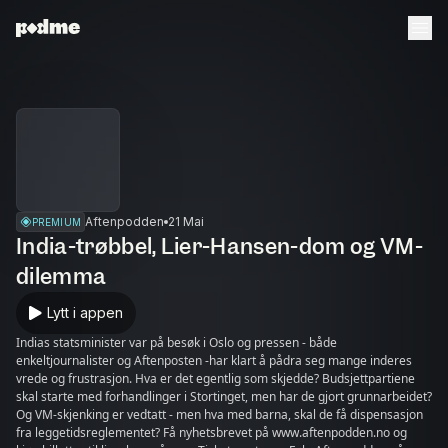
Aftenpodden
21 Mai
PREMIUM
India-trøbbel, Lier-Hansen-dom og VM-
dilemma
Lytt i appen
Indias statsminister var på besøk i Oslo og pressen - både
enkeltjournalister og Aftenposten -har klart å pådra seg mange inderes
vrede og frustrasjon. Hva er det egentlig som skjedde? Budsjettpartiene
skal starte med forhandlinger i Stortinget, men har de gjort grunnarbeidet?
Og VM-skjenking er vedtatt - men hva med barna, skal de få dispensasjon
fra leggetidsreglementet? Få nyhetsbrevet på www.aftenpodden.no og