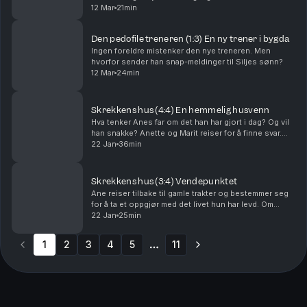
12 Mar
21min
Den pedofile treneren (1:3) En ny trener i bygda
Ingen foreldre mistenker den nye treneren. Men
hvorfor sender han snap-meldinger til Siljes sønn?
12 Mar
24min
Skrekkens hus (4:4) En hemmelig husvenn
Hva tenker Anes far om det han har gjort i dag? Og vil
han snakke? Anette og Marit reiser for å finne svar.
Om podkastdokumentaren: Hva vet du egentlig om
22 Jan
36min
dine egne foreldre? Ane får livet snudd på h...
Skrekkens hus (3:4) Vendepunktet
Ane reiser tilbake til gamle trakter og bestemmer seg
for å ta et oppgjør med det livet hun har levd. Om
podkastdokumentaren: Hva vet du egentlig om dine
22 Jan
25min
egne foreldre? Ane får livet snudd på hodet n...
1
2
3
4
5
11
More pages