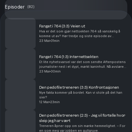
Episoder
(
82
)
Fanget i 764 (3:3) Veien ut
Hva er det som gjør nettsekten 764 så vanskelig å
komme ut av? Hør tredje og siste episode av
dokumentaren om 764. Omslagsillustrasjon: Christen
23 Mai
31min
Pedersen
Fanget i 764 (1:3) Internettsekten
Et lite nyhetsvarsel var det som sendte Aftenpostens
journalister ned i et dypt, mørkt kaninhull. Nå avslører
denne dokumentaren hvordan nettsekten 764
23 Mai
30min
opererer i Norge. Omslagsillustrasjon: Christen...
Den pedofile treneren (3:3) Konfrontasjonen
Nye fakta kommer på bordet. Kan vi stole på det han
sier?
12 Mar
23min
Den pedofile treneren (2:3) - Jeg vil fortelle hvor
sleip jeg har vært
Treneren åpner opp om sin mørke hemmelighet. – For
en som meg var jobben en gullgruve.