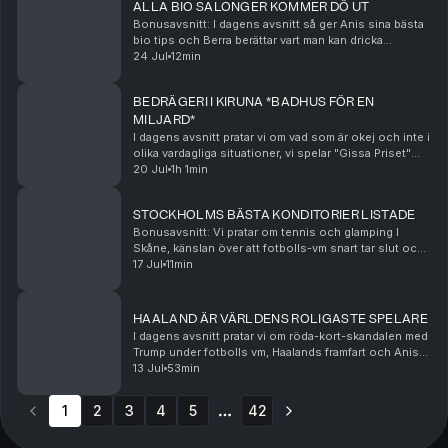
ALLA BIO SALONGER KOMMER DÖ UT
Bonusavsnitt: I dagens avsnitt så ger Anis sina bästa
bio tips och Berra berättar vart man kan dricka
Sveriges bästa kaffe och äta Sveriges bästa giffel.
24 Jul
12min
Hosted on Acast. See acast.com/privacy for mor...
BEDRÄGERI I KIRUNA *BADHUS FÖR EN
MILJARD*
I dagens avsnitt pratar vi om vad som är okej och inte i
olika vardagliga situationer, vi spelar "Gissa Priset"
och pratar om badhuset i Kiruna. Hosted on Acast.
20 Jul
1h 1min
See acast.com/privacy for more informa...
STOCKHOLMS BÄSTA KONDITORIER LISTADE
Bonusavsnitt: Vi pratar om tennis och glamping I
Skåne, känslan över att fotbolls-vm snart tar slut och
Berra listar Stockholms bästa konditorier. Hosted on
17 Jul
11min
Acast. See acast.com/privacy for more info...
HAALAND ÄR VÄRLDENS ROLIGASTE SPELARE
I dagens avsnitt pratar vi om röda-kort-skandalen med
Trump under fotbolls vm, Haalands framfart och Anis
cykelberoende. Sist men inte minst: Pest eller kolera.
13 Jul
53min
Hosted on Acast. See acast.com/privacy...
1
2
3
4
5
42
More pages