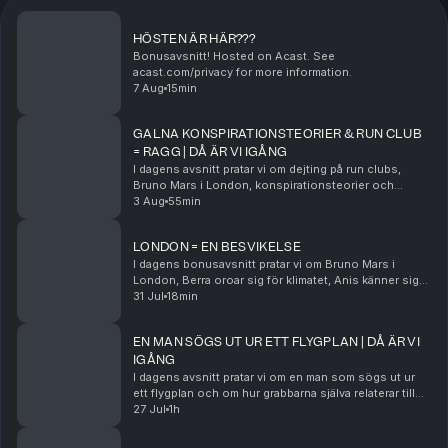
HÖSTEN ÄR HÄR???
Bonusavsnitt! Hosted on Acast. See
acast.com/privacy for more information.
7 Aug
15min
GALNA KONSPIRATIONSTEORIER & RUN CLUB
= RAGG | DÅ ÄR VI IGÅNG
I dagens avsnitt pratar vi om dejting på run clubs,
Bruno Mars i London, konspirationsteorier och
mycket mer! Hosted on Acast. See acast.com/privacy
3 Aug
55min
for more information.
LONDON = EN BESVIKELSE
I dagens bonusavsnitt pratar vi om Bruno Mars i
London, Berra oroar sig för klimatet, Anis känner sig
gammal och mycket mer! Hosted on Acast. See
31 Jul
18min
acast.com/privacy for more information.
EN MAN SÖGS UT UR ETT FLYGPLAN | DÅ ÄR VI
IGÅNG
I dagens avsnitt pratar vi om en man som sögs ut ur
ett flygplan och om hur grabbarna själva relaterar till
ensamhet. Hosted on Acast. See acast.com/privacy
27 Jul
1h
for more information.