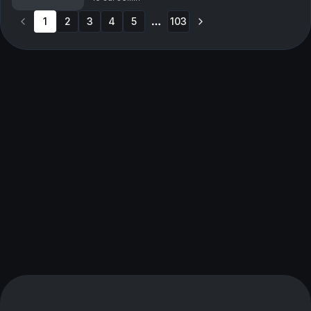
verste lykketyvene, og hvilke ting du bør fokuse...
1
2
3
4
5
103
More pages