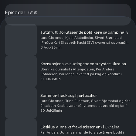
Episoder
(
818
)
Tuttifrutti, forutseende politikere og campingliv
Lars Glomnes, Kjetil Alstadheim, Sivert Bjørnstad
(Frp)og Kari Elisabeth Kaski (SV) svarer på spørsmål
fra lytterne. Hvilken norske politiker har vært den mest
6 Aug
28min
forutseende? Hvem i podkasten ville tr...
Korrupsjons-avsløringene som ryster Ukraina
Utenriksjournalist i Aftenposten, Per Anders
Johansen, har lenge levd tett på krig og konflikt i
Ukraina og Russland. Han forteller om korrupsjon som
31 Jul
35min
nærmer seg presidentens innerste sirkler, og hvorf...
Sommer-hacks og hjertesaker
Lars Glomnes, Trine Eilertsen, Sivert Bjørnstad og Kari
Elisabeth Kaski svarer på lytternes spørsmål og tar for
seg blant annet sine beste sommertips, hvilke saker
30 Jul
25min
de virkelig brenner for og hvem som ...
Eksklusiv innsikt fra «dødssonen» i Ukraina
Per Anders Johansen har de to siste årene bodd i