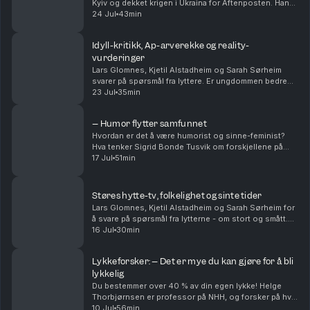
Kyiv og dekket krigen i Ukraina for Aftenposten. Han
har vært ved fronten og møtt mennesker som har gått
24 Jul
43min
fra å ha helt vanlige jobber og liv, til å nå ...
Idyll-kritikk, Ap-arverekke og reality-
vurderinger
Lars Glomnes, Kjetil Alstadheim og Sarah Sørheim
svarer på spørsmål fra lyttere. Er ungdommen bedre
eller verre enn tidligere? Hvem og hvordan tar noen
23 Jul
35min
over etter Jonas Gahr Støre og Trygve Slagsvold ...
– Humor flytter samfunnet
Hvordan er det å være humorist og sinne-feminist?
Hva tenker Sigrid Bonde Tusvik om forskjellene på
kvinner og menn som komikere? Er det egentlig lov til
17 Jul
51min
å kødde med kongen? Og Sigrid forteller om hva...
Støres hytte-tv, folkelighet og sinte tider
Lars Glomnes, Kjetil Alstadheim og Sarah Sørheim for
å svare på spørsmål fra lytterne - om stort og smått.
Hvor stor skal en hytte-tv være? Er det mulig å være
16 Jul
30min
folkelig som toppolitiker - og kommer d...
Lykkeforsker: – Det er mye du kan gjøre for å bli
lykkelig
Du bestemmer over 40 % av din egen lykke! Helge
Thorbjørnsen er professor på NHH, og forsker på hva
som gjør oss lykkelige. Han forteller hva som er de
10 Jul
56min