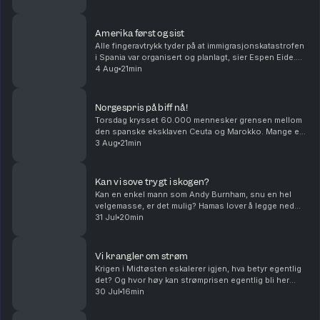
landet som holdt seg nøytral under and...
Amerika først og sist
Alle fingeravtrykk tyder på at immigrasjonskatastrofen
i Spania var organisert og planlagt, sier Espen Eide.
Bør det innføre et tak for samlede velferdsytelser er
4 Aug
21min
debatten etter et regnestykke til NAV...
Norgespris på biff nå!
Torsdag krysset 60.000 mennesker grensen mellom
den spanske eksklaven Ceuta og Marokko. Mange er
drept og alle skylder på hverandre i sakens anledning,
3 Aug
21min
og må det innføres norgespris på biff i dette la...
Kan vi sove trygt i skogen?
Kan en enkel mann som Andy Burnham, snu en hel
velgemasse, er det mulig? Hamas lover å legge ned
våpenet, er det et gjennombrudd eller er det ren
31 Jul
20min
ønsketetenkning. Og har menn et spesielt ansvar når
de...
Vi krangler om strøm
Krigen i Midtøsten eskalerer igjen, hva betyr egentlig
det? Og hvor høy kan strømprisen egentlig bli her
hjemme? Med Hanne Skartveit, Ayesha Wolasmal og
30 Jul
16min
Roar Valderhaug. Produsent Sara Gustavsen. Ansv...