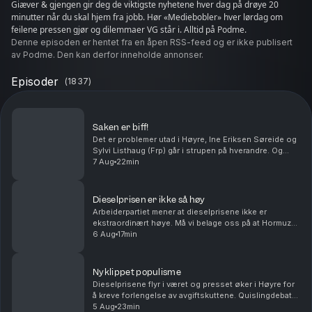
Giæver & gjengen gir deg de viktigste nyhetene hver dag på drøye 20
minutter når du skal hjem fra jobb. Hør «Mediebobler» hver lørdag om
feilene pressen gjør og dilemmaer VG står i. Alltid på Podme.
Denne episoden er hentet fra en åpen RSS-feed og er ikke publisert
av Podme. Den kan derfor inneholde annonser.
Episoder
(
1837
)
Saken er biff!
Det er problemer utad i Høyre, Ine Eriksen Søreide og
Sylvi Listhaug (Frp) går i strupen på hverandre. Og
Rødt går inn i debatten om prisen på indrefilet, slik er
7 Aug
22min
det i verdens rikeste land. Med Ander...
Dieselprisen er ikke så høy
Arbeiderpartiet mener at dieselprisene ikke er
ekstraordinært høye. Må vi belage oss på at Hormuz-
stredet blir liggende bak betalingsmur i uoverskuelig
6 Aug
17min
fremtid? Antall sivile Ukrainere som blir drept ...
Nyklippet populisme
Dieselprisene flyr i været og presset øker i Høyre for
å kreve forlengelse av avgiftskuttene. Quislingdebatt i
Sverige, den norske landssvikeren er aktualisert i
5 Aug
23min