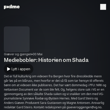
Giæver og gjengen
30 Mai
Mediebobler: Historien om Shada
Lytt i appen
Det er full kulturkrig om videoen fra Bergen hvor fire dresskledde menn
går løs på en blåruss, men hvorfor er det så få som tar hensyn til offerets
bønn om at videoen ikke publiseres. Det har vært dommedag i PFU: NRK og
nettavisen Document var de som ble felt. Og, helgens store sak i VG er en
gjennomgang av den såkalte Shada-saken og vi snakker om den med VG-
journalistene Synnøve Åsebø og Øystein Hernes. Med Gard Steiro og
Anders Giæver. Produsent Sara Gustavsen og Magne Antonsen. Ansvarlig
redaktør Gard Steiro. Kontakt redaksjonen på giaeveroggjengen@vg.no.