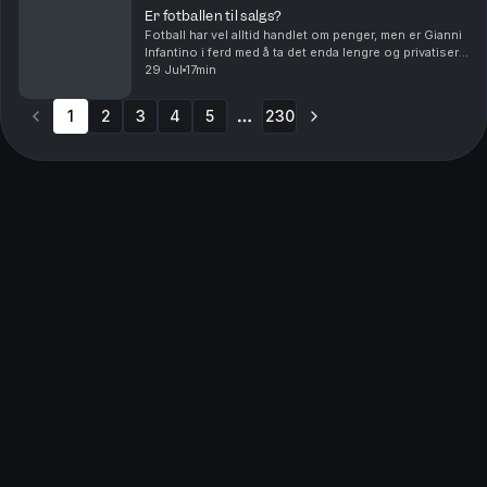
Er fotballen til salgs?
Fotball har vel alltid handlet om penger, men er Gianni
Infantino i ferd med å ta det enda lengre og privatisere
fotball-VM. Og hvem skal lede an i debatten om
29 Jul
17min
fordommer mot homofile i muslimske miljø...
1
2
3
4
5
230
More pages