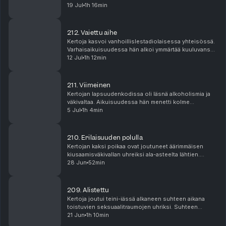
jälkeen kuitenkin paljastui, että hänen kumppaninsa
19 Jul
1h 16min
sairasti vaikeaa alkoholismia. Jaksossa hän kertoo...
212. Vaiettu aihe
Kertoja kasvoi vanhoillislestadiolaisessa yhteisössä.
Varhaisaikuisuudessa hän alkoi ymmärtää kuuluvansa
sukupuolivähemmistöön. Kaapista tulemisen jälkeen
12 Jul
1h 12min
suhde perheeseen ja uskonyhteisöön muuttui ra...
211. Viimeinen
Kertojan lapsuudenkodissa oli läsnä alkoholismia ja
väkivaltaa. Aikuisuudessa hän menetti kolme
perheenjäsentään itsemurhalle. Nykypäivänä hän on
5 Jul
1h 4min
perheensä ainoa elossa oleva jäsen ja hän haluaa
jakaa...
210. Erilaisuuden polulla
Kertojan kaksi poikaa ovat joutuneet äärimmäisen
kiusaamisväkivallan uhreiksi ala-asteelta lähtien.
Vuosia jatkunut väkivalta on aiheuttanut koko
28 Jun
52min
perheelle päivittäistä ahdistusta, eivätkä pojat ole v...
209. Alistettu
Kertoja joutui teini-iässä alkaneen suhteen aikana
toistuvien seksuaalitraumojen uhriksi. Suhteen
päättymisen jälkeen hänellä diagnosoitiin OCD, joka
21 Jun
1h 10min
aiheuttaa seksuaalisuuteen liittyviä pakkoajatuksi...