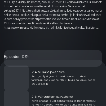
MIELI ry:n kriisipuhelimesta, puh. 09 2525 0111 Verkkokriisikeskus Tukinet:
tukinet.net Nuorille suunnattu verkkokriisikeskus Sekasin-chat:
sekasin247.fi Nettiturvakoti auttaa väkivallan kaikkia osapuolia tarjoamalla
heille tietoa, keskusteluapua sekä tarinoita perhe- ja lähisuhdeväkivallasta
ja siitä selviytymisestä: https://nettiturvakoti.fi/nain-haet-apua/ Miessakit
RY tukee miehiä mm. lähisuhdeväkivallan tilanteissa:
https://www.miessakit.fi/miessakit-ry/linkit/lahisuhdevakivalta/ Naisten
Linja on tarkoitettu kaikenikäisille väkivaltaa tai sen uhkaa kokeneille
naisille ja tytöille, itsemäärittelyä kunnioittaen, sekä heidän läheisilleen:
naistenlinja.fi Huolestuttaako oma tai läheisesi päihteiden käyttö? Soita
päihdeneuvonnan maksuttomaan numeroo, puh. 0800 90045
Episoder
(
215
)
214. Mukana joka päivä
Kertojan tytär joutui henkirikoksen uhriksi
tammikuussa vuonna 2022. Tekijä sai oikeudessa
murhatuomion, mutta hänet päästettiin vapauteen jo
26 Jul
37min
vuoden 2026 tammikuussa. Jaksossa isä kertoo
millaista on ...
213. Vahvuuteen sairastunut
Kertoja tapasi puolisonsa työpaikallaan ja rakastui
häneen nopeasti. Melko pian suhteen alkamisen