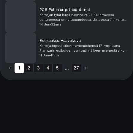
208. Pahin on jo tapahtunut
Kertojan tytär kuoli vuonna 2021 Pukinmäessä
sattuneessa onnettomuudessa. Jaksossa äiti kertoo
millaista on menettää lapsensa järjettömän
14 Jun
32min
onnettomuuden kautta. Sisältövaroitus: lapsen
kuolema, onnett...
Extrajakso: Haavekuva
Kertoja tapasi tulevan aviomiehensä 17 -vuotiaana.
Pian parin esikoisen syntymän jälkeen miehestä alkoi
paljastua väkivaltaisia piirteitä. Fyysinen, henkinen ja
11 Jun
48min
taloudellinen alistaminen jatkui vuosik...
1
2
3
4
5
27
More pages