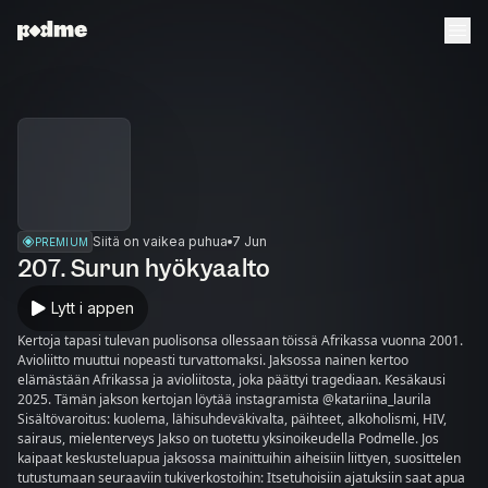
Siitä on vaikea puhua
7 Jun
PREMIUM
207. Surun hyökyaalto
Lytt i appen
Kertoja tapasi tulevan puolisonsa ollessaan töissä Afrikassa vuonna 2001.
Avioliitto muuttui nopeasti turvattomaksi. Jaksossa nainen kertoo
elämästään Afrikassa ja avioliitosta, joka päättyi tragediaan. Kesäkausi
2025. Tämän jakson kertojan löytää instagramista @katariina_laurila
Sisältövaroitus: kuolema, lähisuhdeväkivalta, päihteet, alkoholismi, HIV,
sairaus, mielenterveys Jakso on tuotettu yksinoikeudella Podmelle. Jos
kaipaat keskusteluapua jaksossa mainittuihin aiheisiin liittyen, suosittelen
tutustumaan seuraaviin tukiverkostoihin: Itsetuhoisiin ajatuksiin saat apua