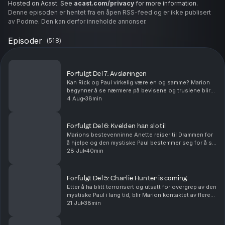
Hosted on Acast. See
acast.com/privacy
for more information.
Denne episoden er hentet fra en åpen RSS-feed og er ikke publisert
av Podme. Den kan derfor inneholde annonser.
Episoder
(
518
)
Forfulgt Del 7: Avsløringen
Kan Rick og Paul virkelig være en og samme? Marion
begynner å se nærmere på bevisene og truslene blir
alvor når sexvideoene og bildene blir spredt på
4 Aug
38min
nettet.Vil du annonsere i Avhørt? Ta kontakt med v...
Forfulgt Del 6: Kvelden han slo til
Marions bestevenninne Anette reiser til Drammen for
å hjelpe og den mystiske Paul bestemmer seg for å slå
til. Vil du annonsere i Avhørt? Ta kontakt med vår
28 Jul
40min
salgspartner Acast.Batong Media AS har reda...
Forfulgt Del 5: Charlie Hunter is coming
Etter å ha blitt terrorisert og utsatt for overgrep av den
mystiske Paul i lang tid, blir Marion kontaktet av flere
nye menn, en av disse kaller seg Charlie Hunter.Vil du
21 Jul
38min
annonsere i Avhørt? Ta kontak...