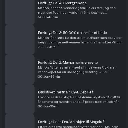
Forfulgt Del 4: Overgrepene
Marion, hennes venner og familie er i fare, og den
mystiske Paul truer Marion til å ha sex med
romkameraten Rick.Vil du annonsere i Avhørt? Ta
14 Jul
40min
kontakt med vår salgspartner Acast.Batong Media AS
har re...
Forfulgt Del 3: 50 000 dollar for et bilde
Marion får støtte fra den ukjente «Paul» men det viser
seg at den nye nettvennen har andre hensikter.Vil du
annonsere i Avhørt? Ta kontakt med vår salgspartner
7 Jul
47min
Acast.Batong Media AS har redaktøransvar...
Forfulgt Del 2: Marion og mennene
Marion flytter sammen med sin nye venn Rick, men
vennskapet tar en ubehagelig vending. Vil du
annonsere i Avhørt? Ta kontakt med vår salgspartner
30 Jun
49min
Acast.Batong Media AS har redaktøransvar for denne
pod...
Dødsflyet Partnair 394: Debrief
Hvorfor er det viktig å se på denne ulykken på nytt 36
år senere og hvordan er det å jobbe med en sak når
det er så mange som ikke ønsker å snakke?
30 Jun
35min
Forfulgt Del 1: Fra Steinkjer til Magaluf
Etter flere tøffe hendelser flytter Marion til Mallorca