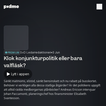
SvD Ledarredaktionen
3 Jun
PREMIUM
Klok konjunkturpolitik eller bara
valfläsk?
Lytt i appen
Sänkt matmoms, elstöd, sänkt bensinskatt och nu rabatt på busskortet.
Behöver vi verkligen alla dessa statliga åtgärder? Är det politikens uppgift
att alltid rädda medborgarnas plånböcker? Andreas Ericson intervjuar
Johan Paccamonti, planeringschef hos finansminister Elisabeth
Svantesson.