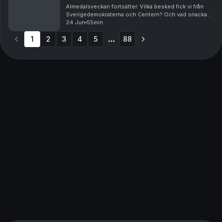
Almedalsveckan fortsätter. Vilka besked fick vi från
Sverigedemokraterna och Centern? Och vad snackas
det annars om bland ruiner och rosor? Andreas
24 Jun
55min
Ericson gästas av Fredrik Johansson, krönikör på
1
2
3
led...
4
5
88
More pages