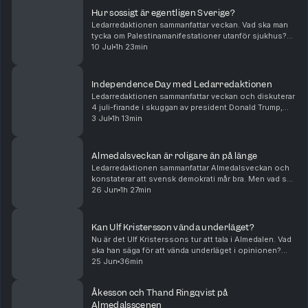
Hur sossigt är egentligen Sverige?
Ledarredaktionen sammanfattar veckan. Vad ska man
tycka om Palestinamanifestationer utanför sjukhus?
Råder det verkligen vattenbrist? Och hur ska Sverige
10 Jul
1h 23min
bli mer borgerligt? Tove Lifvendahl, Peter We...
Independence Day med Ledarredaktionen
Ledarredaktionen sammanfattar veckan och diskuterar
4 juli-firande i skuggan av president Donald Trump,
samtyckeslagens oväntade konsekvenser samt vikten
3 Jul
1h 13min
av att inte riva fel staket. Tove Lifvendahl, ...
Almedalsveckan är roligare än på länge
Ledarredaktionen sammanfattar Almedalsveckan och
konstaterar att svensk demokrati mår bra. Men vad sa
partiledarna i sina tal? Och hur gick snacket inför valet
26 Jun
1h 27min
i höst? Tove Lifvendahl, Paulina Neuding...
Kan Ulf Kristersson vända underläget?
Nu är det Ulf Kristerssons tur att tala i Almedalen. Vad
ska han säga för att vända underläget i opinionen?
Och vad pratas det mer om i Visby? Börjar vänstern bli
25 Jun
36min
segerviss? Andreas Ericson diskuterar...
Åkesson och Thand Ringqvist på
Almedalsscenen