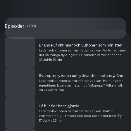
Episoder
(
701
)
Bränder, flyktingar och Suhonen som minister
Ledarredaktionen sammanfattar veckan. Varför kommer
det så många flyktingar till Spanien? Varför brinner det
så mycket runtom i Europa? Och bör Daniel Suhonen
31 Jul
1h 19min
få chansen som minister? Mattias Svensson...
Svampar, rymden och yttrandefrihetens gräns
Ledarredaktionen sammanfattar veckan. Hur fungerar
egentligen lagen om hets mot folkgrupp? Vilken roll
kan psykedelika spela i den palliativa vården? Och vad
24 Jul
1h 20min
handlar den nya rymdkapplöpningen om? Matt...
Så blir fler barn gjorda
Ledarredaktionen sammanfattar veckan. Därför
kommer fler IVF-försök inte lösa problemet med lågt
barnafödande. Så förringar Palestinarörelsen
17 Jul
1h 25min
Förintelsen. Och det kan Sverige lära av Tyskland.
Peter W...