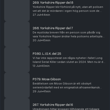
269. Yorkshire Ripper del 8
Yorkshire Ripper blir förhörd på nytt, utan att polisen
vet att det är mördaren i egen hög person som de
pratar med. Utredningens interna byråkrati försvagar
27 Jul
44min
polisens chans att komma närmre en lösning...
268. Yorkshire Ripper del 7
De mystiska breven från en person som påstår sig
vara Yorkshire Ripper ändrar hela polisens arbetsplan.
Utredningens koncentration läggs nu på staden
20 Jul
45min
Sunderland i grevskapet Tyne and Wear i nordöstra ...
P380. L.I.S.K. del 25
Vi har inte rapporterat om några nyheter i fallet Long
Island Serial Killer sedan slutet av 2024. Men nu är det
hög tid att återuppta det arbetet. I detta avsnitt
13 Jul
40min
kommer du få höra den stora nyheten o...
P379. Mose Gibson
Berättelsen om Mose Gibson är ett obskyrt
seriemördarfall med en enigmatisk afroamerikansk
huvudperson, vars skuldfråga idag är omtvistad. Detta
29 Jun
41min
är en brottshistoria i ett kompromissat Jim Crow-USA,
d...
267. Yorkshire Ripper del 6
Utredningen hittar kroppen tillhörande ett tidigare