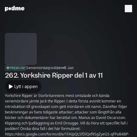
Seriemördarpodden
8 Jun
PREMIUM
262. Yorkshire Ripper del 1 av 11
Lytt i appen
Yorkshire Ripper är Storbritanniens mest omtalade och kända
seriemördare jämte Jack the Ripper. I detta första avsnitt kommer en
introduktion till grevskapet som gett mördaren sitt namn. Därefter följer
beskrivningar av hans tidigaste attacker; attacker som långtifrån alla
böcker och dokumentärer har berättat om. Manus av David Oscarsson.
Klippning och ljudläggning av Emil Drougge. Vill du höra ett specifikt fall i
podden? Önska dina fall i det här formuläret:
https://docs.google.com/forms/d/e/1FAIpQLSfDlQxf9SgZyeGS-qFPaB4BP-