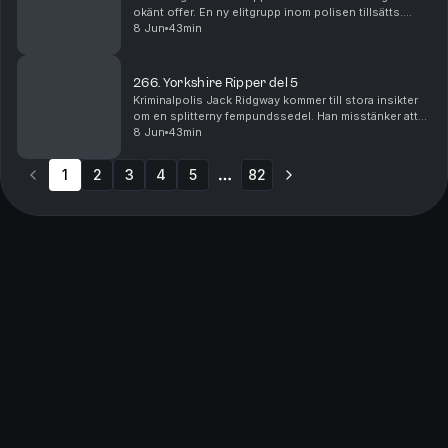
okänt offer. En ny elitgrupp inom polisen tillsätts.
Därefter faller ytterligare en ung kvinna offer för
8 Jun
43min
seriemördaren, denna gång i staden Halifax....
266. Yorkshire Ripper del 5
Kriminalpolis Jack Ridgway kommer till stora insikter
om en splitterny fempundssedel. Han misstänker att
den möjligtvis kan leda den nu grevskapsomfattande
8 Jun
43min
utredningen till mördaren, och en mycket kom...
1
2
3
4
5
82
More pages