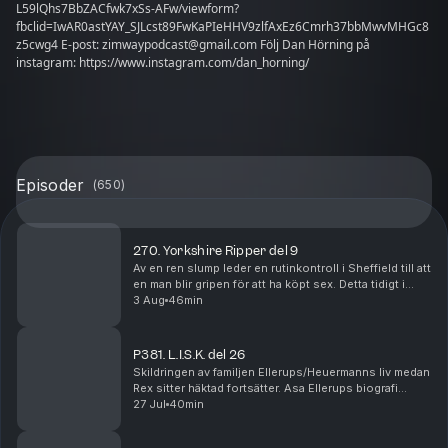
L59lQhs7BbZACfwk7xSs-AFw/viewform?
fbclid=IwAR0astYAY_SJLcst89FwKaPIeHHV9zlfAxEz6Cmrh37bbMwvMHGc8
z5cwg4 E-post: zimwaypodcast@gmail.com Följ Dan Hörning på
instagram: https://www.instagram.com/dan_horning/
Episoder
(
650
)
270. Yorkshire Ripper del 9
Av en ren slump leder en rutinkontroll i Sheffield till att
en man blir gripen för att ha köpt sex. Detta tidigt i
januari, 1981. Det visar sig dock att omständigheterna
3 Aug
46min
är märkligare än vanligt. Mann...
P381. L.I.S.K. del 26
Skildringen av familjen Ellerups/Heuermanns liv medan
Rex sitter häktad fortsätter. Asa Ellerups biografi
broderas ut, och familjen får dessutom besök av
27 Jul
40min
dottern till en annan ökänd seriemördare. Ma...