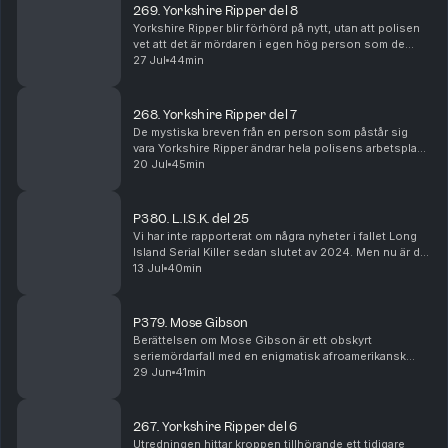
269. Yorkshire Ripper del 8
Yorkshire Ripper blir förhörd på nytt, utan att polisen
vet att det är mördaren i egen hög person som de
pratar med. Utredningens interna byråkrati försvagar
27 Jul
44min
polisens chans att komma närmre en lösning...
268. Yorkshire Ripper del 7
De mystiska breven från en person som påstår sig
vara Yorkshire Ripper ändrar hela polisens arbetsplan.
Utredningens koncentration läggs nu på staden
20 Jul
45min
Sunderland i grevskapet Tyne and Wear i nordöstra ...
P380. L.I.S.K. del 25
Vi har inte rapporterat om några nyheter i fallet Long
Island Serial Killer sedan slutet av 2024. Men nu är det
hög tid att återuppta det arbetet. I detta avsnitt
13 Jul
40min
kommer du få höra den stora nyheten o...
P379. Mose Gibson
Berättelsen om Mose Gibson är ett obskyrt
seriemördarfall med en enigmatisk afroamerikansk
huvudperson, vars skuldfråga idag är omtvistad. Detta
29 Jun
41min
är en brottshistoria i ett kompromissat Jim Crow-USA,
d...
267. Yorkshire Ripper del 6
Utredningen hittar kroppen tillhörande ett tidigare