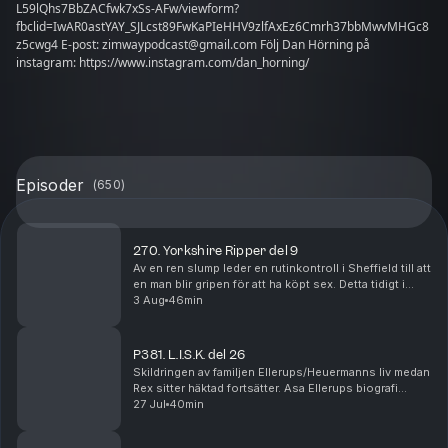
L59lQhs7BbZACfwk7xSs-AFw/viewform?
fbclid=IwAR0astYAY_SJLcst89FwKaPIeHHV9zlfAxEz6Cmrh37bbMwvMHGc8
z5cwg4 E-post: zimwaypodcast@gmail.com Följ Dan Hörning på
instagram: https://www.instagram.com/dan_horning/
Episoder
(
650
)
270. Yorkshire Ripper del 9
Av en ren slump leder en rutinkontroll i Sheffield till att
en man blir gripen för att ha köpt sex. Detta tidigt i
januari, 1981. Det visar sig dock att omständigheterna
3 Aug
46min
är märkligare än vanligt. Mann...
P381. L.I.S.K. del 26
Skildringen av familjen Ellerups/Heuermanns liv medan
Rex sitter häktad fortsätter. Asa Ellerups biografi
broderas ut, och familjen får dessutom besök av
27 Jul
40min
dottern till en annan ökänd seriemördare. Ma...