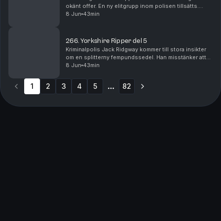
okänt offer. En ny elitgrupp inom polisen tillsätts.
Därefter faller ytterligare en ung kvinna offer för
8 Jun
43min
seriemördaren, denna gång i staden Halifax....
266. Yorkshire Ripper del 5
Kriminalpolis Jack Ridgway kommer till stora insikter
om en splitterny fempundssedel. Han misstänker att
den möjligtvis kan leda den nu grevskapsomfattande
8 Jun
43min
utredningen till mördaren, och en mycket kom...
1
2
3
4
5
82
More pages