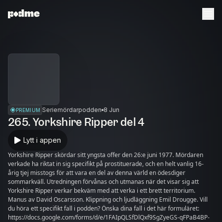
Seriemördarpodden
8 Jun
PREMIUM
265. Yorkshire Ripper del 4
Lytt i appen
Yorkshire Ripper skördar sitt yngsta offer den 26:e juni 1977. Mördaren
verkade ha riktat in sig specifikt på prostituerade, och en helt vanlig 16-
årig tjej misstogs för att vara en del av denna värld en ödesdiger
sommarkväll. Utredningen förvånas och utmanas när det visar sig att
Yorkshire Ripper verkar bekväm med att verka i ett brett territorium.
Manus av David Oscarsson. Klippning och ljudläggning Emil Drougge. Vill
du höra ett specifikt fall i podden? Önska dina fall i det här formuläret:
https://docs.google.com/forms/d/e/1FAIpQLSfDlQxf9SgZyeGS-qFPaB4BP-