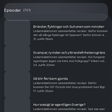
Episoder
(
701
)
Bränder, flyktingar och Suhonen som minister
Ledarredaktionen sammanfattar veckan. Varför kommer
det så många flyktingar till Spanien? Varför brinner det
så mycket runtom i Europa? Och bör Daniel Suhonen
31 Jul
1h 19min
få chansen som minister? Mattias Svensson...
Svampar, rymden och yttrandefrihetens gräns
Ledarredaktionen sammanfattar veckan. Hur fungerar
egentligen lagen om hets mot folkgrupp? Vilken roll
kan psykedelika spela i den palliativa vården? Och vad
24 Jul
1h 20min
handlar den nya rymdkapplöpningen om? Matt...
Så blir fler barn gjorda
Ledarredaktionen sammanfattar veckan. Därför
kommer fler IVF-försök inte lösa problemet med lågt
barnafödande. Så förringar Palestinarörelsen
17 Jul
1h 25min
Förintelsen. Och det kan Sverige lära av Tyskland.
Peter W...
Hur sossigt är egentligen Sverige?
Ledarredaktionen sammanfattar veckan. Vad ska man