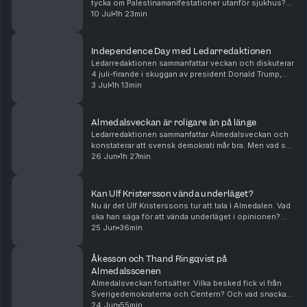
tycka om Palestinamanifestationer utanför sjukhus?
Råder det verkligen vattenbrist? Och hur ska Sverige
10 Jul
1h 23min
bli mer borgerligt? Tove Lifvendahl, Peter We...
Independence Day med Ledarredaktionen
Ledarredaktionen sammanfattar veckan och diskuterar
4 juli-firande i skuggan av president Donald Trump,
samtyckeslagens oväntade konsekvenser samt vikten
3 Jul
1h 13min
av att inte riva fel staket. Tove Lifvendahl, ...
Almedalsveckan är roligare än på länge
Ledarredaktionen sammanfattar Almedalsveckan och
konstaterar att svensk demokrati mår bra. Men vad sa
partiledarna i sina tal? Och hur gick snacket inför valet
26 Jun
1h 27min
i höst? Tove Lifvendahl, Paulina Neuding...
Kan Ulf Kristersson vända underläget?
Nu är det Ulf Kristerssons tur att tala i Almedalen. Vad
ska han säga för att vända underläget i opinionen?
Och vad pratas det mer om i Visby? Börjar vänstern bli
25 Jun
36min
segerviss? Andreas Ericson diskuterar...
Åkesson och Thand Ringqvist på
Almedalsscenen
Almedalsveckan fortsätter. Vilka besked fick vi från
Sverigedemokraterna och Centern? Och vad snackas
det annars om bland ruiner och rosor? Andreas
24 Jun
55min