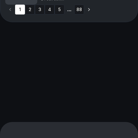
Ericson gästas av Fredrik Johansson, krönikör på
1
2
3
led...
4
5
88
More pages