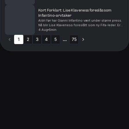
viktigere enn den egentlige forklaringen. Med Euro...
Kort Forklart: Lise Klaveness foreslås som
Infantino-arvtaker
Aldri før har Gianni Infantino vært under større press.
Nå blir Lise Klaveness foreslått som ny Fifa-leder. Er
det realistisk? Vi oppsummerer nyhetene for deg, i
4 Aug
6min
dag også om at Ukraina angriper Russla...
1
2
3
4
5
75
More pages