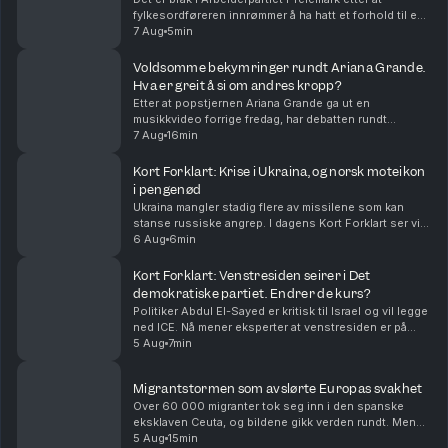
fylkesordføreren innrømmer å ha hatt et forhold til en
kollega. Partiet beskriver saken som alvorlig. Vi
7 Aug
5min
oppsummerer nyhetene for deg, i dag også om a...
Voldsomme bekymringer rundt Ariana Grande.
Hva er greit å si om andres kropp?
Etter at popstjernen Ariana Grande ga ut en
musikkvideo forrige fredag, har debatten rundt
kroppen hennes rast. Bekymrede fans verden over
7 Aug
16min
mener hun er blitt skremmende tynn. Nå trekker
artisten seg t...
Kort Forklart: Krise i Ukraina, og norsk moteikon
i pengenød
Ukraina mangler stadig flere av missilene som kan
stanse russiske angrep. I dagens Kort Forklart ser vi
på hvorfor det skjer – og hvilke konsekvenser det kan
6 Aug
6min
få. I tillegg snakker vi om Infantinos kri...
Kort Forklart: Venstresiden seirer i Det
demokratiske partiet. Endrer de kurs?
Politiker Abdul El-Sayed er kritisk til Israel og vil legge
ned ICE. Nå mener eksperter at venstresiden er på
fremmarsj i Det demokratiske partiet i USA. Vi
5 Aug
7min
oppsummerer nyhetene for deg, i dag også om...
Migrantstormen som avslørte Europas svakhet
Over 60 000 migranter tok seg inn i den spanske
eksklaven Ceuta, og bildene gikk verden rundt. Men
den virale fortellingen om hva som skjedde kan bli
5 Aug
15min