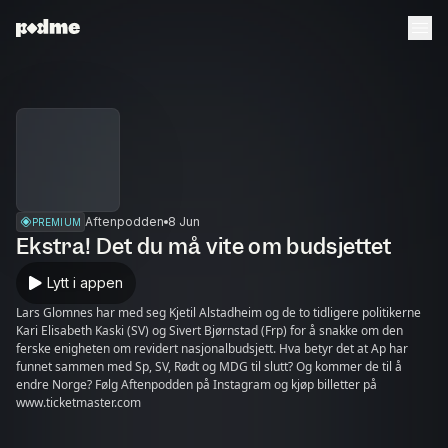
Aftenpodden
8 Jun
PREMIUM
Ekstra! Det du må vite om budsjettet
Lytt i appen
Lars Glomnes har med seg Kjetil Alstadheim og de to tidligere politikerne
Kari Elisabeth Kaski (SV) og Sivert Bjørnstad (Frp) for å snakke om den
ferske enigheten om revidert nasjonalbudsjett. Hva betyr det at Ap har
funnet sammen med Sp, SV, Rødt og MDG til slutt? Og kommer de til å
endre Norge? Følg Aftenpodden på Instagram og kjøp billetter på
www.ticketmaster.com