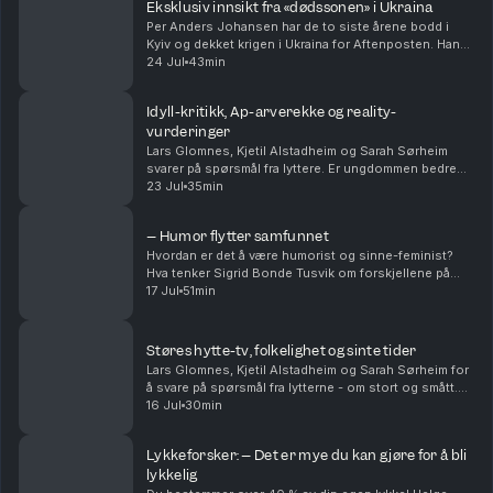
Eksklusiv innsikt fra «dødssonen» i Ukraina
Per Anders Johansen har de to siste årene bodd i
Kyiv og dekket krigen i Ukraina for Aftenposten. Han
har vært ved fronten og møtt mennesker som har gått
24 Jul
43min
fra å ha helt vanlige jobber og liv, til å nå ...
Idyll-kritikk, Ap-arverekke og reality-
vurderinger
Lars Glomnes, Kjetil Alstadheim og Sarah Sørheim
svarer på spørsmål fra lyttere. Er ungdommen bedre
eller verre enn tidligere? Hvem og hvordan tar noen
23 Jul
35min
over etter Jonas Gahr Støre og Trygve Slagsvold ...
– Humor flytter samfunnet
Hvordan er det å være humorist og sinne-feminist?
Hva tenker Sigrid Bonde Tusvik om forskjellene på
kvinner og menn som komikere? Er det egentlig lov til
17 Jul
51min
å kødde med kongen? Og Sigrid forteller om hva...
Støres hytte-tv, folkelighet og sinte tider
Lars Glomnes, Kjetil Alstadheim og Sarah Sørheim for
å svare på spørsmål fra lytterne - om stort og smått.
Hvor stor skal en hytte-tv være? Er det mulig å være
16 Jul
30min
folkelig som toppolitiker - og kommer d...
Lykkeforsker: – Det er mye du kan gjøre for å bli
lykkelig