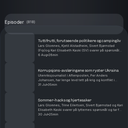
Episoder
(
818
)
Tuttifrutti, forutseende politikere og campingliv
Lars Glomnes, Kjetil Alstadheim, Sivert Bjørnstad
(Frp)og Kari Elisabeth Kaski (SV) svarer på spørsmål
fra lytterne. Hvilken norske politiker har vært den mest
6 Aug
28min
forutseende? Hvem i podkasten ville tr...
Korrupsjons-avsløringene som ryster Ukraina
Utenriksjournalist i Aftenposten, Per Anders
Johansen, har lenge levd tett på krig og konflikt i
Ukraina og Russland. Han forteller om korrupsjon som
31 Jul
35min
nærmer seg presidentens innerste sirkler, og hvorf...
Sommer-hacks og hjertesaker
Lars Glomnes, Trine Eilertsen, Sivert Bjørnstad og Kari
Elisabeth Kaski svarer på lytternes spørsmål og tar for
seg blant annet sine beste sommertips, hvilke saker
30 Jul
25min
de virkelig brenner for og hvem som ...