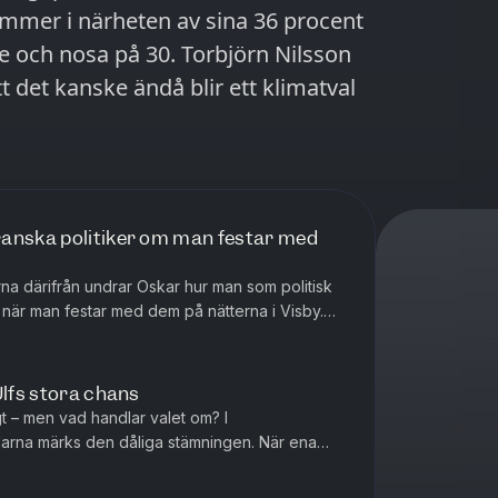
mer i närheten av sina 36 procent
e och nosa på 30. Torbjörn Nilsson
t det kanske ändå blir ett klimatval
ranska politiker om man festar med
na därifrån undrar Oskar hur man som politisk
 när man festar med dem på nätterna i Visby.
lnaden på en politi...
Ulfs stora chans
igt – men vad handlar valet om? I
darna märks den dåliga stämningen. När ena
er Nooshi Dadgostar varnar den andr...