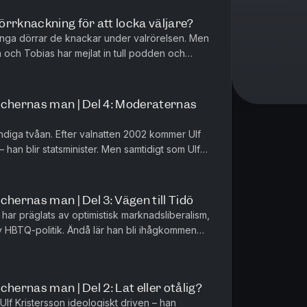
rrknackning för att locka väljare?
många dörrar de knackar under valrörelsen. Men
a och Tobias har mejlat in tull podden och
igen kan spela någon a...
schernas man | Del 4: Moderaternas
ändiga tvåan. Efter valnatten 2002 kommer Ulf
– han blir statsminister. Men samtidigt som Ulf
eraterna. I de...
chernas man | Del 3: Vägen till Tidö
il har präglats av optimistisk marknadsliberalism,
 HBTQ-politik. Ändå lär han bli ihågkommen
e fram SD till mak...
hernas man | Del 2: Lat eller otålig?
lf Kristersson ideologiskt driven – han