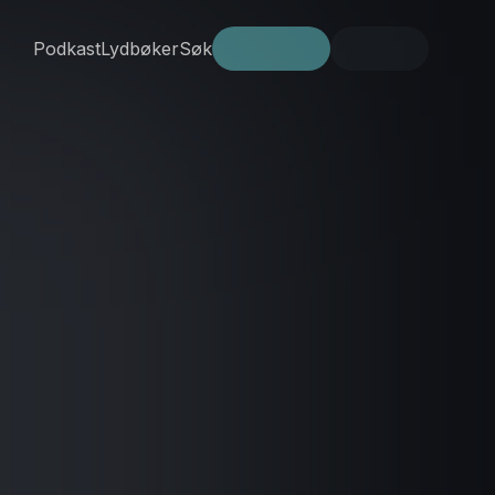
Podkast
Lydbøker
Søk
Prøv gratis
Logg inn