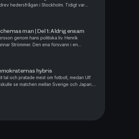
 drev hedersfrågan i Stockholm. Tidigt var
ka skandal – som fortsatt fö...
chernas man | Del 1: Aldrig ensam
tersson genom hans politiska liv. Henrik
unnar Strömmer. Den ena försvann i en
om en belastning och den tredje ...
demokraternas hybris
t tal och pratade mest om fotboll, medan Ulf
s skulle se matchen mellan Sverige och Japan.
var ett strategis...