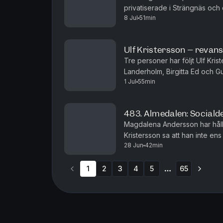
privatiserade i Strängnäs och
8 Jul
51min
också med om sin första politis
Ulf Kristersson – revans
Tre personer har följt Ulf Kris
Landerholm, Birgitta Ed och G
1 Jul
55min
skandal, den andra beskrivs s
483. Almedalen: Social
Magdalena Andersson har hålli
Kristersson sa att han inte en
28 Jun
42min
Torbjörn Nilsson tycker att det 
1
2
3
4
5
65
More pages