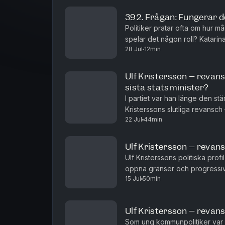
392. Frågan: Fungerar dö
Politiker pratar ofta om hur 
spelar det någon roll? Katarin
28 Jul
12min
undrar om dörrknackning verkl
Ulf Kristersson – revan
sista statsminister?
I partiet var han länge den st
Kristerssons slutliga revansch 
22 Jul
44min
Kristersson vinner förlorar Mod
Ulf Kristersson – revans
Ulf Kristerssons politiska prof
öppna gränser och progressiv
15 Jul
50min
som moderatledaren som släppt
Ulf Kristersson – revansc
Som ung kommunpolitiker var U