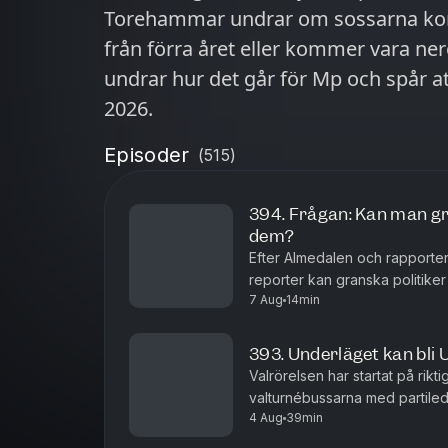
Torehammar undrar om sossarna kom
från förra året eller kommer vara ner
undrar hur det går för Mp och spår at
2026.
Episoder
(
515
)
394. Frågan: Kan man g
dem?
Efter Almedalen och rapporter
reporter kan granska politiker
7 Aug
14min
Maggie Strömberg förklarar skil
393. Underläget kan bli 
Valrörelsen har startat på rikt
valturnébussarna med partile
4 Aug
39min
sidan skräms med finansminist