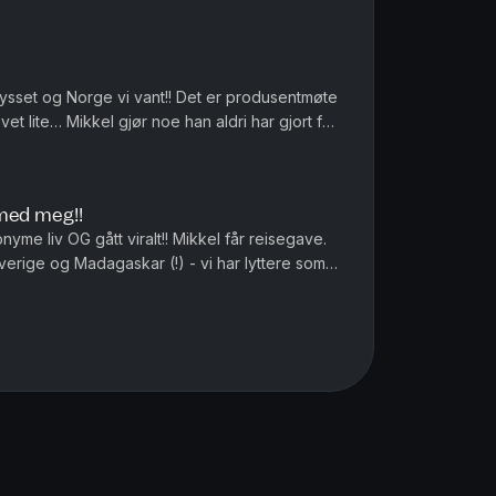
 torsk og vi må vokte våre...
krysset og Norge vi vant!! Det er produsentmøte
ovet lite… Mikkel gjør noe han aldri har gjort før
 Bare å le...
 med meg!!
yme liv OG gått viralt!! Mikkel får reisegave.
Sverige og Madagaskar (!) - vi har lyttere som
rid Alice Mo...