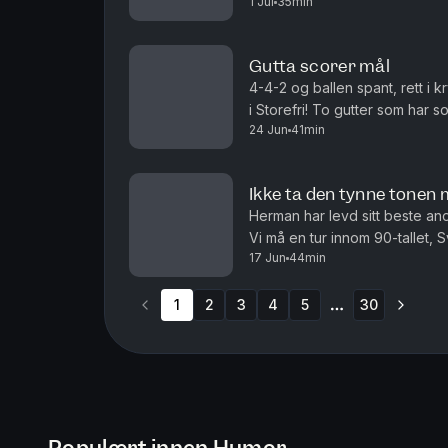
1 Jul
35min
norske fengsler. Det blir trøst,
Gutta scorer mål
4-4-2 og ballen spant, rett i 
i Storefri! To gutter som har s
24 Jun
41min
og Herman avslører en svakhet.
Ikke ta den tynne tonen
Herman har levd sitt beste anon
Vi må en tur innom 90-tallet, 
17 Jun
44min
har blit ranet.. Produsert av Ing
1
2
3
4
5
30
More pages