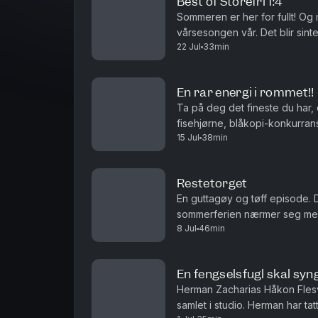
Best of Storefri 1:4
Sommeren er her for fullt! Og
vårsesongen vår. Det blir sint
22 Jul
33min
Rest Boys Club og Lille Smul. P
En rar energi i rommet!!
Ta på deg det fineste du har, de
fisehjørne, blåkopi-konkurran
15 Jul
38min
Restetorget
En guttagøy og tøff episode. 
sommerferien nærmer seg med s
8 Jul
46min
god depresjonsdag kan kalles o
En fengselsfugl skal syn
Herman Zacharias Håkon Flesv
samlet i studio. Herman har ta