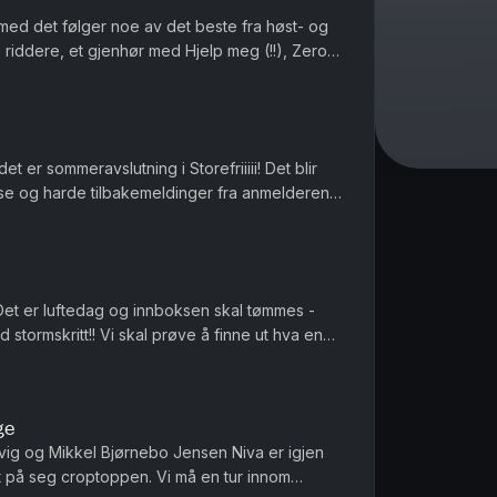
 med det følger noe av det beste fra høst- og
e riddere, et gjenhør med Hjelp meg (!!), Zero
luss masse annet ...
t er sommeravslutning i Storefriiiii! Det blir
se og harde tilbakemeldinger fra anmelderen.
Produsert av Ingrid Alice Mortensen Vi tar en ...
Det er luftedag og innboksen skal tømmes -
tormskritt!! Vi skal prøve å finne ut hva en
g Paul Jefferson sliter....
ge
ig og Mikkel Bjørnebo Jensen Niva er igjen
tt på seg croptoppen. Vi må en tur innom