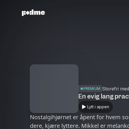
Storefri me
PREMIUM
En evig lang prac
Lytt i appen
Nostalgihjørnet er åpent for hvem som
dere, kjære lyttere. Mikkel er melank