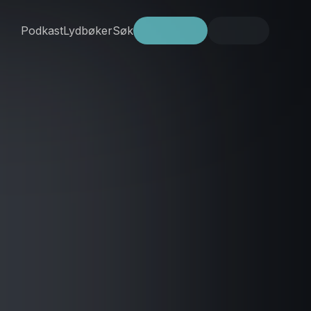
Podkast
Lydbøker
Søk
Prøv gratis
Logg inn