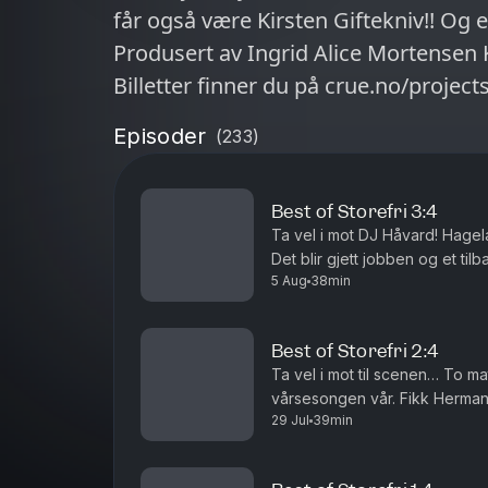
får også være Kirsten Giftekniv!! Og er
Produsert av Ingrid Alice Mortensen Kom på livepodden vår i høst!
Billetter finner du på crue.no/projects
Episoder
(
233
)
Best of Storefri 3:4
Ta vel i mot DJ Håvard! Hagela
Det blir gjett jobben og et ti
5 Aug
38min
av Ingrid Alice Mortensen.
Best of Storefri 2:4
Ta vel i mot til scenen… To m
vårsesongen vår. Fikk Herman r
29 Jul
39min
tulletelefon og fis og et gjenh