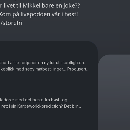
 livet til Mikkel bare en joke??
/storefri
nd-Lasse fortjener en ny tur ut i spotlighten.
lbakeblikk med sexy matbestillinger… Produsert
atadorer med det beste fra høst- og
ett i sin Karpeworld-prediction? Det blir
ør med hvordan man gjør riktig h...