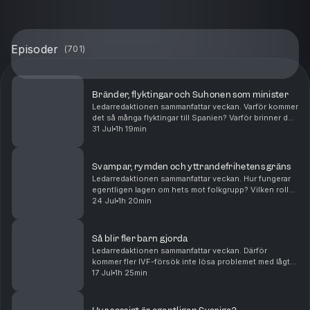
Episoder
(
701
)
Bränder, flyktingar och Suhonen som minister
Ledarredaktionen sammanfattar veckan. Varför kommer
det så många flyktingar till Spanien? Varför brinner det
så mycket runtom i Europa? Och bör Daniel Suhonen
31 Jul
1h 19min
få chansen som minister? Mattias Svensson...
Svampar, rymden och yttrandefrihetens gräns
Ledarredaktionen sammanfattar veckan. Hur fungerar
egentligen lagen om hets mot folkgrupp? Vilken roll
kan psykedelika spela i den palliativa vården? Och vad
24 Jul
1h 20min
handlar den nya rymdkapplöpningen om? Matt...
Så blir fler barn gjorda
Ledarredaktionen sammanfattar veckan. Därför
kommer fler IVF-försök inte lösa problemet med lågt
barnafödande. Så förringar Palestinarörelsen
17 Jul
1h 25min
Förintelsen. Och det kan Sverige lära av Tyskland.
Peter W...