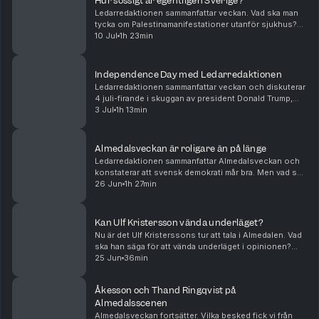
Hur sossigt är egentligen Sverige?
Ledarredaktionen sammanfattar veckan. Vad ska man
tycka om Palestinamanifestationer utanför sjukhus?
Råder det verkligen vattenbrist? Och hur ska Sverige
10 Jul
1h 23min
bli mer borgerligt? Tove Lifvendahl, Peter We...
Independence Day med Ledarredaktionen
Ledarredaktionen sammanfattar veckan och diskuterar
4 juli-firande i skuggan av president Donald Trump,
samtyckeslagens oväntade konsekvenser samt vikten
3 Jul
1h 13min
av att inte riva fel staket. Tove Lifvendahl, ...
Almedalsveckan är roligare än på länge
Ledarredaktionen sammanfattar Almedalsveckan och
konstaterar att svensk demokrati mår bra. Men vad sa
partiledarna i sina tal? Och hur gick snacket inför valet
26 Jun
1h 27min
i höst? Tove Lifvendahl, Paulina Neuding...
Kan Ulf Kristersson vända underläget?
Nu är det Ulf Kristerssons tur att tala i Almedalen. Vad
ska han säga för att vända underläget i opinionen?
Och vad pratas det mer om i Visby? Börjar vänstern bli
25 Jun
36min
segerviss? Andreas Ericson diskuterar...
Åkesson och Thand Ringqvist på
Almedalsscenen
Almedalsveckan fortsätter. Vilka besked fick vi från