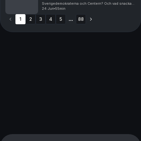
Sverigedemokraterna och Centern? Och vad snackas
det annars om bland ruiner och rosor? Andreas
24 Jun
55min
Ericson gästas av Fredrik Johansson, krönikör på
1
2
3
led...
4
5
88
More pages