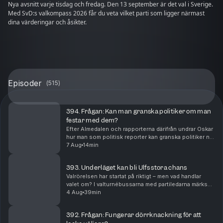
Nya avsnitt varje tisdag och fredag. Den 13 september är det val i Sverige.
Med SvD:s valkompass 2026 får du veta vilket parti som ligger närmast
dina värderingar och åsikter.
Episoder
(
515
)
394. Frågan: Kan man granska politiker om man
festar med dem?
Efter Almedalen och rapporterna därifrån undrar Oskar
hur man som politisk reporter kan granska politiker när
man festar med dem på nätterna i Visby. Maggie
7 Aug
14min
Strömberg förklarar skillnaden på en politi...
393. Underläget kan bli Ulfs stora chans
Valrörelsen har startat på riktigt – men vad handlar
valet om? I valturnébussarna med partiledarna märks
den dåliga stämningen. När ena sidan skräms med
4 Aug
39min
finansminister Nooshi Dadgostar varnar den andr...
392. Frågan: Fungerar dörrknackning för att