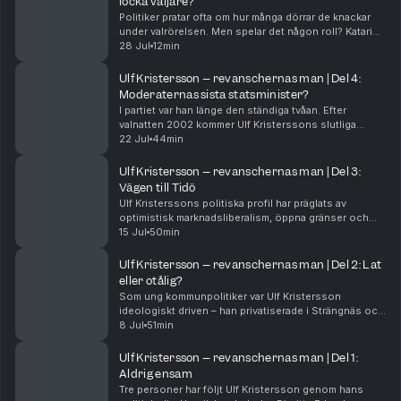
locka väljare?
Politiker pratar ofta om hur många dörrar de knackar
under valrörelsen. Men spelar det någon roll? Katarina
och Tobias har mejlat in tull podden och undrar om
28 Jul
12min
dörrknackning verkligen kan spela någon a...
Ulf Kristersson – revanschernas man | Del 4:
Moderaternas sista statsminister?
I partiet var han länge den ständiga tvåan. Efter
valnatten 2002 kommer Ulf Kristerssons slutliga
revansch – han blir statsminister. Men samtidigt som
22 Jul
44min
Ulf Kristersson vinner förlorar Moderaterna. I de...
Ulf Kristersson – revanschernas man | Del 3:
Vägen till Tidö
Ulf Kristerssons politiska profil har präglats av
optimistisk marknadsliberalism, öppna gränser och
progressiv HBTQ-politik. Ändå lär han bli ihågkommen
15 Jul
50min
som moderatledaren som släppte fram SD till mak...
Ulf Kristersson – revanschernas man | Del 2: Lat
eller otålig?
Som ung kommunpolitiker var Ulf Kristersson
ideologiskt driven – han privatiserade i Strängnäs och
drev hedersfrågan i Stockholm. Tidigt var också med
8 Jul
51min
om sin första politiska skandal – som fortsatt fö...
Ulf Kristersson – revanschernas man | Del 1:
Aldrig ensam
Tre personer har följt Ulf Kristersson genom hans