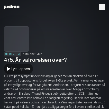
Politiken
11 Jun
PREMIUM
475. Är valrörelsen över?
Lytt i appen
I SCB:s partisympatiundersökning är gapet mellan blocken på över 12
procent, till oppositonens fördel. Även SvD:s projekt Vem vinner valet visar
på ett tydligt övertag för Magdalena Andersson. Torbjörn Nilsson tänker på
valet 1994 och funderar på om valrörelsen är över. Maggie Strömberg
undrar om Elisabeth Thand Ringqvist gör detta efter att SCB-mätningen
visat att Centern inte behövs i en rödgrön regering. Henrik Torehammar
har varit på valrevy och sett vart besvikna Vänsterpartister kan vända sig. I
SvD:s podd Politiken får du hjälp att ligga steget före i svensk inrikespolitik.