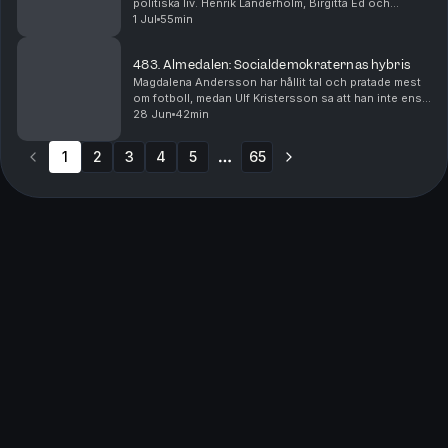
politiska liv. Henrik Landerholm, Birgitta Ed och
Gunnar Strömmer. Den ena försvann i en skandal, den
1 Jul
55min
andra beskrivs som en belastning och den tredje ...
483. Almedalen: Socialdemokraternas hybris
Magdalena Andersson har hållit tal och pratade mest
om fotboll, medan Ulf Kristersson sa att han inte ens
skulle se matchen mellan Sverige och Japan. Torbjörn
28 Jun
42min
Nilsson tycker att det var ett strategis...
1
2
3
4
5
65
More pages