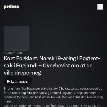
Forklart
11 Jun
Kort Forklart: Norsk 19-åring i Foxtrot-
sak i England: – Overbevist om at de
ville drepe meg
Lytt i appen
En ung mann fra Stavanger står tiltalt for å ha tatt på seg et drapsoppdrag
for Foxtrot. I dag forklarte han seg i retten i England. Vi oppsummerer
nyhetene for deg, i dag også om hvilke VM-låter vår anmelder liker best og
minst.
Denne episoden er hentet fra en åpen RSS-feed og er ikke publisert