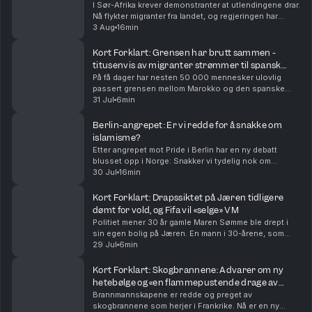
I Sør-Afrika krever demonstranter at utlendingene drar.
Nå flykter migranter fra landet, og regjeringen har
deportert over 50 000. Både folk i gatene og
3 Aug
16min
regjeringen mener innvandring er årsaken til ar...
Kort Forklart: Grensen har brutt sammen -
titusenvis av migranter strømmer til spansk
eksklave
På få dager har nesten 50 000 mennesker ulovlig
passert grensen mellom Marokko og den spanske
eksklaven Ceuta. Mange har tatt sjøveien med
31 Jul
6min
baderinger og armringer, mens noen har hoppet over
gjerder. N...
Berlin-angrepet: Er vi redde for å snakke om
islamisme?
Etter angrepet mot Pride i Berlin har en ny debatt
blusset opp i Norge: Snakker vi tydelig nok om
ideologien bak islamistisk terror? Og hva sier
30 Jul
16min
forskningen om hvordan vi bør forstå ekstremisme?
Med u...
Kort Forklart: Drapssiktet på Jæren tidligere
dømt for vold, og Fifa vil «selge» VM
Politiet mener 30 år gamle Maren Sømme ble drept i
sin egen bolig på Jæren. En mann i 30-årene, som
også var Sømmes kjæreste og samboer, er siktet for
29 Jul
6min
drap. Han ble pågrepet en drøy uke før dødsfallet...
Kort Forklart: Skogbrannene: Advarer om ny
hetebølge og «en flammepustende drage av
skyer».
Brannmannskapene er redde og preget av
skogbrannene som herjer i Frankrike. Nå er en ny