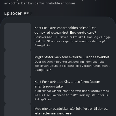
av Podme. Den kan derfor inneholde annonser.
Episoder
(
600
)
Kort Forklart: Venstresiden seirer i Det
demokratiske partiet. Endrer de kurs?
Politiker Abdul El-Sayed er kritisk til Israel og vil legge
ned ICE. Nå mener eksperter at venstresiden er på
fremmarsj i Det demokratiske partiet i USA. Vi
5 Aug
7min
oppsummerer nyhetene for deg, i dag også om...
Migrantstormen som avslørte Europas svakhet
Over 60 000 migranter tok seg inn i den spanske
eksklaven Ceuta, og bildene gikk verden rundt. Men
den virale fortellingen om hva som skjedde kan bli
5 Aug
15min
viktigere enn den egentlige forklaringen. Med Euro...
Kort Forklart: Lise Klaveness foreslås som
Infantino-arvtaker
Aldri før har Gianni Infantino vært under større press.
Nå blir Lise Klaveness foreslått som ny Fifa-leder. Er
det realistisk? Vi oppsummerer nyhetene for deg, i
4 Aug
6min
dag også om at Ukraina angriper Russla...
Med pisker og stokker går folk fra dør til dør og
leter etter innvandrere