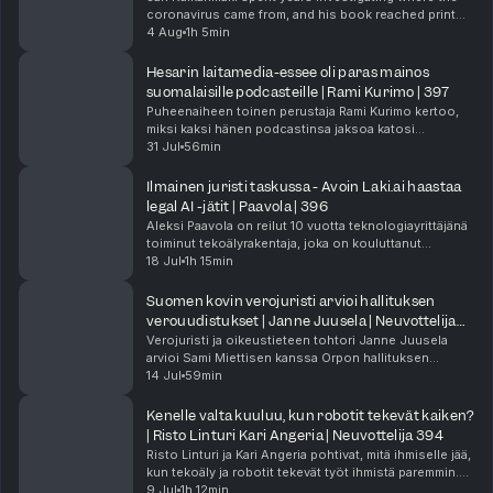
coronavirus came from, and his book reached print
32:38 Tekoäly, laumaeläimen aivot ja kosketuksen merkitys
just weeks before Anthony Fauci pleaded the fifth
4 Aug
1h 5min
35:51 Johtajuuspuhe ei kohtaa psykologisia totuuksia
over a hundred times in a Senate hearing. In thi...
36:52 Epätieteellinen rekrytointi ja persoonallisuustestien heikko
Hesarin laitamedia-essee oli paras mainos
ennustearvo
suomalaisille podcasteille | Rami Kurimo | 397
40:17 Haastattelijan persoona selittää valinnan lopputuloksen
Puheenaiheen toinen perustaja Rami Kurimo kertoo,
41:29 Suvaitsevaisuuden kapeutuminen ja Overtonin ikkuna
miksi kaksi hänen podcastinsa jaksoa katosi
44:02 Saako loukkaantumisen kääntää käytökseksi
YouTubesta Euroopassa juuri silloin kun CSAM chat
31 Jul
56min
46:00 Perustunteet, tunteiden informaatioarvo ja metatunteet
controlista käytiin kiivainta keskustelua. Tapaus
50:52 Polynesialainen kulttuuri ja tunteiden säätely mielessä
näytti...
Ilmainen juristi taskussa - Avoin Laki.ai haastaa
54:12 Kehuminen, ulkoinen ja sisäinen palkinto
legal AI -jätit | Paavola | 396
57:26 Hedonismi ja ikuinen riittämättömyys
Aleksi Paavola on reilut 10 vuotta teknologiayrittäjänä
58:01 Avshalom Caspi ja vaahtokarkkitesti
toiminut tekoälyrakentaja, joka on kouluttanut
1:00:34 Mitä onnellisuustutkimus oikeasti mittaa
kielimalleihin niin Googlen Euroopan tiimiä kuin
18 Jul
1h 15min
1:02:21 Instituutiot kasvattavat itsekkyyteen ja yhteinen tieto katoaa
porukkaa Saudi-Arabiassa. Tässä jaksossa hän ava...
1:07:03 Tiede etenee evidenssin eikä mielipiteiden varassa
Suomen kovin verojuristi arvioi hallituksen
1:09:23 Sisäpiirikeskustelu diagnooseista jatkuu
verouudistukset | Janne Juusela | Neuvottelija
Katso Sisäpirijaksot ja tue Samia
395
Verojuristi ja oikeustieteen tohtori Janne Juusela
#neuvottelija Sami Miettinen
arvioi Sami Miettisen kanssa Orpon hallituksen
veropäätökset huippujuristin ja investointipankkiirin
14 Jul
59min
näkökulmista. Marginaaliveron lasku 52 prosentti...
Kenelle valta kuuluu, kun robotit tekevät kaiken?
| Risto Linturi Kari Angeria | Neuvottelija 394
Risto Linturi ja Kari Angeria pohtivat, mitä ihmiselle jää,
kun tekoäly ja robotit tekevät työt ihmistä paremmin.
Keskustelu ammentaa heidän kirjastaan Elämän
9 Jul
1h 12min