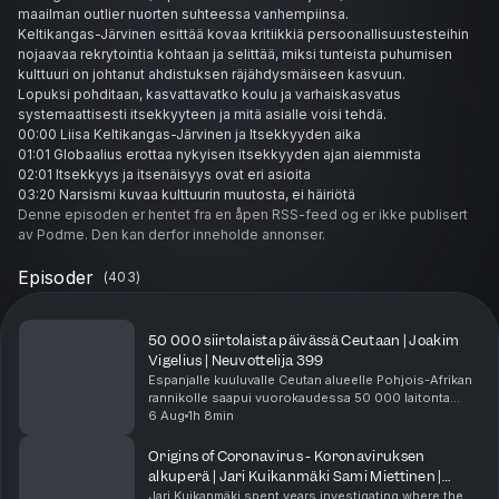
maailman outlier nuorten suhteessa vanhempiinsa.
Keltikangas-Järvinen esittää kovaa kritiikkiä persoonallisuustesteihin
nojaavaa rekrytointia kohtaan ja selittää, miksi tunteista puhumisen
kulttuuri on johtanut ahdistuksen räjähdysmäiseen kasvuun.
Lopuksi pohditaan, kasvattavatko koulu ja varhaiskasvatus
systemaattisesti itsekkyyteen ja mitä asialle voisi tehdä.
00:00 Liisa Keltikangas-Järvinen ja Itsekkyyden aika
01:01 Globaalius erottaa nykyisen itsekkyyden ajan aiemmista
02:01 Itsekkyys ja itsenäisyys ovat eri asioita
03:20 Narsismi kuvaa kulttuurin muutosta, ei häiriötä
05:13 Perimä, kasvatus ja kulttuurin voima
Denne episoden er hentet fra en åpen RSS-feed og er ikke publisert
07:43 Kasvatusideologiat ohjaavat vanhempia itsekkyyteen
av Podme. Den kan derfor inneholde annonser.
09:22 Helikopterivanhemmuus ja kurlingvanhemmuus
11:40 Lapsuus on katoamassa ja lapsikäsitys vääristynyt
Episoder
(
403
)
13:29 Lapselle aikuisen oikeudet ja velvollisuudet
14:29 Paluu uusimman aivotutkimuksen mukaisiin kasvatustapoihin
15:30 Temperamentti, introversio ja ekstroversio jatkumona
50 000 siirtolaista päivässä Ceutaan | Joakim
17:56 Hyvä tyyppi ihanteena koulussa ja työelämässä
Vigelius | Neuvottelija 399
19:44 Suomi outlier vanhempien ylpeyden tavoittelussa
Espanjalle kuuluvalle Ceutan alueelle Pohjois-Afrikan
23:24 Yksinäisten ihmisten maailma ja sen seuraukset
rannikolle saapui vuorokaudessa 50 000 laitonta
23:43 Psyykkisten ongelmien massiivinen kasvu ja itsediagnosointi
siirtolaista, ja tapahtuma sai eurooppalaiset päättäjät
6 Aug
1h 8min
reagoimaan poikkeuksellisen nopeasti. Peru...
25:01 Vahvistaako kulttuuri uhriutumista vai selviytymistä
26:17 Freudin määritelmä mielenterveydestä ja entisajan ihmiset
Origins of Coronavirus - Koronaviruksen
27:15 Somen kausaliteetti mielenterveysongelmiin
alkuperä | Jari Kuikanmäki Sami Miettinen |
28:56 Tyttöjen ja poikien erot somen vaikutuksissa
Neuvottelija 398
Jari Kuikanmäki spent years investigating where the