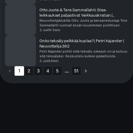
tarkoitus ja tekoäly sekä Linturin edusku...
Otto Juote & Tere Sammallahti: Stea-
leikkaukset paljastivat Veikkauskratian |
Neuvottelija 393
Neuvottelijaklubilla Otto Juote ja kansanedustaja Tere
Sammallahti ruotivat kesän kuumimman poliittisen
draaman eli ministeri Wille Rydmanin Stea-leikkaukset
3 Jul
1h 5min
ja jakokriteerit, jotka pakottivat järjest...
Onko tekoäly pelkkää kuplaa? | Petri Kajander |
Neuvottelija 392
Petri Kajander pohtii mitä tekoäly oikeasti on ja kutsuu
sitä temuälyksi. Keskustelu kulkee paikallisista
kielimalleista ja agenttisesta koodauksesta tilien
2 Jul
54min
yllättäviin porttikieltoihin ja tietoturvan...
1
2
3
4
5
51
More pages