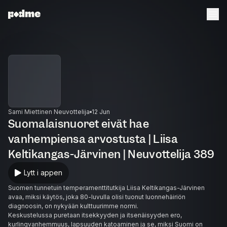
Sami Miettinen Neuvottelija
12 Jun
Suomalaisnuoret eivät hae
vanhempiensa arvostusta | Liisa
Keltikangas-Järvinen | Neuvottelija 389
Lytt i appen
Suomen tunnetuin temperamenttitutkija Liisa Keltikangas-Järvinen
avaa, miksi käytös, joka 80-luvulla olisi tuonut luonnehäiriön
diagnoosin, on nykyään kulttuurimme normi.
Keskustelussa puretaan itsekkyyden ja itsenäisyyden ero,
kurlingvanhemmuus, lapsuuden katoaminen ja se, miksi Suomi on