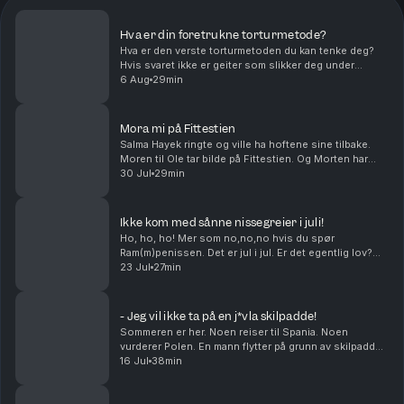
Hva er din foretrukne torturmetode?
Hva er den verste torturmetoden du kan tenke deg?
Hvis svaret ikke er geiter som slikker deg under
føttene, har du ikke hørt denne episoden enda. Kan
6 Aug
29min
man bake cookies med gjær? Og hvor mange boksere
t...
Mora mi på Fittestien
Salma Hayek ringte og ville ha hoftene sine tilbake.
Moren til Ole tar bilde på Fittestien. Og Morten har
visst en greie med å krangle med dyr. Middagstips:
30 Jul
29min
Lasagne, gjerne med hundre lag! produser...
Ikke kom med sånne nissegreier i juli!
Ho, ho, ho! Mer som no,no,no hvis du spør
Ram(m)penissen. Det er jul i jul. Er det egentlig lov?
Hvilken sunn matrett vil du egentlig at skal smake
23 Jul
27min
wienerbrød? Og kan Petter Katastrofe bli den kjendi...
- Jeg vil ikke ta på en j*vla skilpadde!
Sommeren er her. Noen reiser til Spania. Noen
vurderer Polen. En mann flytter på grunn av skilpadder.
Livet tar folk i forskjellige retninger.Middagstips:
16 Jul
38min
Shrimp on the barbie, mate! Produsert av Kat...