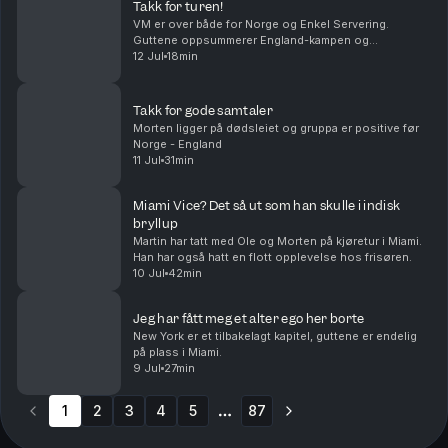
Takk for turen!
VM er over både for Norge og Enkel Servering.
Guttene oppsummerer England-kampen og
mesterskapet. Takk for følget!
12 Jul
18min
Takk for gode samtaler
Morten ligger på dødsleiet og gruppa er positive før
Norge - England
11 Jul
31min
Miami Vice? Det så ut som han skulle i indisk
bryllup
Martin har tatt med Ole og Morten på kjøretur i Miami.
Han har også hatt en flott opplevelse hos frisøren.
10 Jul
42min
Jeg har fått meg et alter ego her borte
New York er et tilbakelagt kapitel, guttene er endelig
på plass i Miami.
9 Jul
27min
1
2
3
4
5
87
More pages