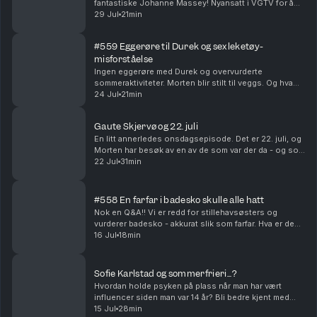
fantastiske Johanne Massey! Nyansatt i VGTV for å
løfte Love Island til nye høyder. Hvordan hadde
29 Jul
21min
Morten og Johanne hatt det på ferie sammen? Og
hvi...
#559 Eggerøre til Durek og sexleketøy-
misforståelse
Ingen eggerøre med Durek og overvurderte
sommeraktiviteter. Morten blir stilt til veggs. Og hva
hvis Vegard egentlig bare har vært en hemmelig agent
24 Jul
21min
for PST i alle disse årene? Produsert av Ingrid Ali...
Gaute Skjervø og 22. juli
En litt annerledes onsdagsepisode. Det er 22. juli, og
Morten har besøk av en av de som var der da - og som
fremdeles lever med trusler og bekymring. Hvordan
22 Jul
31min
fikser man det, og hva gir håp midt oppi d...
#558 En farfar i badesko skulle alle hatt
Nok en Q&A!! Vi er redd for stillehavsøsters og
vurderer badesko - akkurat slik som farfar. Hva er den
pinligste meldingen vi har sendt feil? Og hvilke
16 Jul
18min
kjendiser ville vi helst vært i familie med?? Pr...
Sofie Karlstad og sommerfrieri...?
Hvordan holde psyken på plass når man har vært
influencer siden man var 14 år? Bli bedre kjent med
Sofie Karlstad i denne sommerpraten! Vi krysser
15 Jul
28min