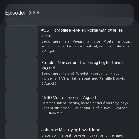
Episoder
(
609
)
#561 Homofile el-sykler, Norseman og felles
leirbål
Sesongpremiere!! Vegard har flyttet, Morten har kjøpt
kunst og spist bernaise. Haaland, support, rutiner og
festival - et fullt sommerkjør er over. Få på noe suziki!!
7 Aug
46min
Produsert av Ingrid Alice Mortens...
Panelet: Norseman, Tip Toe og høykulturelle
Vegard
Sesongpremiere på Panelet! Hvordan gikk det i
Norseman? Vi har tatt en prat med Pernille Døsvik.
Morten har fått oppheng på ny serie og Vegard har
5 Aug
23min
hatt en meget høykulturell sommer (stikkord:
basseng,...
#560 Morten møter... Vegard
Caramba-lamba-bamba, åssen er det å være fyllesyk i
Vegard sitt hode? Hva er status på huset? Hvordan
skal Vegard lage egne juletradisjoner? Produsert av
31 Jul
24min
Ingrid Alice Mortensen. P.S! Vi har sesongstar...
Johanne Massey og Love Island
Siste sommerprat før vi er tilbake for fullt er med