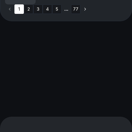
fingrene for et frieri i sommer… Produsert av Ingrid...
1
2
3
4
5
77
More pages