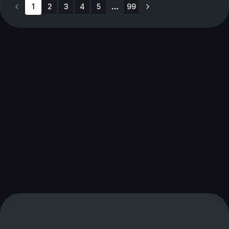
1
2
3
4
5
99
More pages