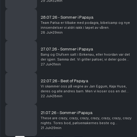
dukker opp, og Steinar utsettes for på-bekostnings-
29 Jul
32min
humor. Som vanlig. Dette en en liten ...
28.07.26 - Sommer i Papaya
Team Pølsa er tilbake med podagra, bibelcamp og nye
innsendelser vi aldri rakk i løpet av våren.
28 Jul
29min
27.07.26 - Sommer i Papaya
Bang og Olufsen satt i Birkenau, eller hvordan var det
der igjen. Samma det. Vi griller pølser, vi deler gode
sommerminner og vi tømmer postkassa vår. Det er fint.
27 Jul
31min
22.07.26 - Best of Papaya
Vi skammer oss på vegne av Jan Eggum, Kaja Huse,
deres og alle andres barn. Men vi koser oss en del
med høydepunkter fra sesongen som gikk.
22 Jul
28min
Legendene Ole Soo og Shakademus Tandrevold
dukker opp. HEI!
21.07.26 - Sommer i Papaya
These are crazy, crazy, crazy, crazy, crazy, crazy, crazy
nights. Tores bod, pølsemakernes beste og
livreddende førstehjelp. Snakkes!
21 Jul
29min