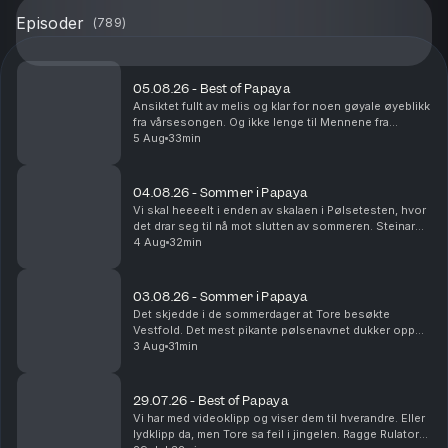
Episoder
(
789
)
05.08.26 - Best of Papaya
Ansiktet fullt av melis og klar for noen gøyale øyeblikk
fra vårsesongen. Og ikke lenge til Mennene fra
Viennene er tilbake i sesong nå!
5 Aug
33min
04.08.26 - Sommer i Papaya
Vi skal heeeelt i enden av skalaen i Pølsetesten, hvor
det drar seg til nå mot slutten av sommeren. Steinar
kjører Route 66 og blir nesten drept. Det er
4 Aug
32min
sommerminne det!
03.08.26 - Sommer i Papaya
Det skjedde i de sommerdager at Tore besøkte
Vestfold. Det mest pikante pølsenavnet dukker opp
og vi rydder i fryseren. Yes.
3 Aug
31min
29.07.26 - Best of Papaya
Vi har med videoklipp og viser dem til hverandre. Eller
lydklipp da, men Tore sa feil i jingelen. Ragge Rulator