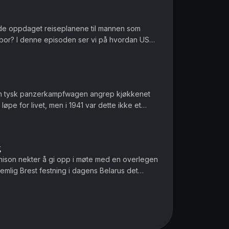
de oppdaget reiseplanene til mannen som
rbor? I denne episoden ser vi på hvordan USA
al Isoroku Yamamoto, arkitekten...
n tysk panzerkampfwagen angrep kjøkkenet
løpe for livet, men i 1941 var dette ikke et
ilitærkokken Ivan Pavlovi...
g
rnison nekter å gi opp i møte med en overlegen
nemlig Brest festning i dagens Belarus det
ds Operasjon Barbaross...