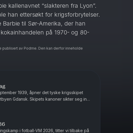
ie kallenavnet “slakteren fra Lyon”.
e han ettersøkt for krigsforbrytelser.
Barbie til Sør-Amerika, der han
ge kokainhandelen på 1970- og 80-
e publisert av Podme. Den kan derfor inneholde
ivacy information.
lag
eptember 1939, åpner det tyske krigsskipet
stbyen Gdansk. Skipets kanoner sikter seg inn
 huser en polsk garnison...
36
gskamp i fotball-VM 2026, titter vi tilbake på