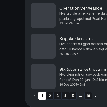
Operation Vengeance
Hva gjorde amerikanerne da 
planla angrepet mot Pearl Ha
23 Feb
34min
forsøkte å hevne seg på admir
Krigskokken Ivan
Hva hadde du gjort dersom e
ditt? Du hadde kanskje valgt å 
26 Jan
36min
alternativ for den sovjetiske m
Slaget om Brest festnin
Hva skjer når en sovjetisk ga
fiende? Den 22. juni 1941 ble 
29 Des 2025
45min
første målet for Nazi-Tysklan
1
2
3
4
5
18
More pages