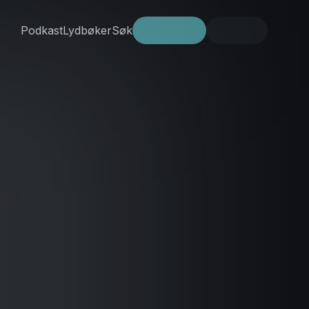
Podkast
Lydbøker
Søk
Prøv gratis
Logg inn