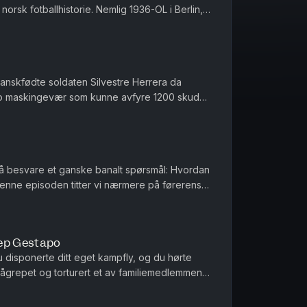
norsk fotballhistorie. Nemlig 1936-OL i Berlin,
 ødela kvelden ...
nskfødte soldaten Silvestre Herrera da
to maskingevær som kunne avfyre 1200 skudd i
 han minefeltet som lå foran e...
 å besvare et ganske banalt spørsmål: Hvordan
 denne episoden titter vi nærmere på førerens
e gjort til en offe...
ep Gestapo
disponerte ditt eget kampfly, og du hørte
ågrepet og torturert et av familiemedlemmene
ke adelsmannen Jean Michel ...