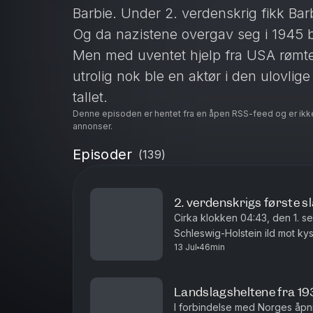
Barbie. Under 2. verdenskrig fikk Barb
Og da nazistene overgav seg i 1945 bl
Men med uventet hjelp fra USA rømte 
utrolig nok ble en aktør i den ulovli
tallet.
Denne episoden er hentet fra en åpen RSS-feed og er ikk
See
omnystudio.com/listener
for pr
annonser.
Episoder
(
139
)
2. verdenskrigs første s
Cirka klokken 04:43, den 1. s
Schleswig-Holstein ild mot ky
13 Jul
46min
på halvøyen Westerplatte, som
Landslagsheltene fra 19
I forbindelse med Norges åpnin