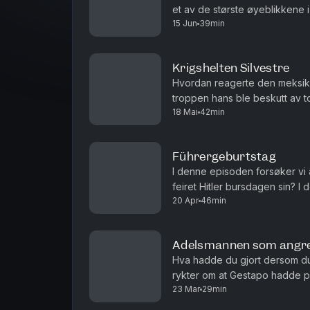
et av de største øyeblikkene i 
15 Jun
39min
da det norske herrelandslaget
Krigshelten Silvestre
Hvordan reagerte den meksika
troppen hans ble beskutt av 
18 Mai
42min
minuttet? Og hvordan håndterte
Führergeburtstag
I denne episoden forsøker vi
feiret Hitler bursdagen sin? I
20 Apr
46min
store dag, og på hvordan den bl
Adelsmannen som angr
Hva hadde du gjort dersom du 
rykter om at Gestapo hadde p
23 Mar
29min
dine til døde? For den belgis