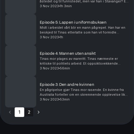
åstedet og til funnstedet, men var han i Stavanger? En
annen hevder han er feilaktig dømt for kvinnedrap og
3 Nov 2023
1h 3min
overgrep, men har hull i CV-en sin. En tre...
Episode 5: Lappen i uniformsbuksen
Midt i arbeidet vårt blir en mann pågrepet. Han har en
beskjed til Tinas etterlatte som han vil formidle
gjennom oss. Mannen har vært i politiets søkelys
3 Nov 2023
1h
lenge, og drapsetterforskere har søkt hjelp ti...
Episode 4: Mannen uten ansikt
Tinas mor plages av mareritt. Tinas nærmeste er
kritiske til politiets arbeid. Et oppsiktsvekkende
lydopptak setter plutselig søkelyset på noen av Tinas
3 Nov 2023
56min
ungdomsvenner. Samtidig har politiet laget en h...
Episode 3: Den andre kvinnen
En pågripelse gjør Tinas mor rasende. En kvinne fra
Australia forteller om en skremmende opplevelse like
ved Tinas hjem den natten hun forsvant.
3 Nov 2023
53min
Kriminalanalytiker Siri Stedje begynner å tvile på poli...
1
2