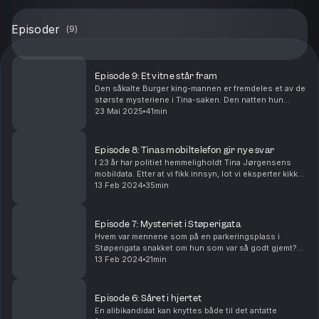
Episoder
(
9
)
Episode 9: Et vitne står fram
Den såkalte Burger king-mannen er fremdeles et av de
største mysteriene i Tina-saken. Den natten hun
forsvant, så John Morten Mo Johnsen henne på
23 Mai 2025
41min
Torget i Stavanger sammen med en ukjent mann.
Mannen b...
Episode 8: Tinas mobiltelefon gir nye svar
I 23 år har politiet hemmeligholdt Tina Jørgensens
mobildata. Etter at vi fikk innsyn, lot vi eksperter kikke
på aktiviteten på Tinas mobiltelefon etter at hun
13 Feb 2024
35min
forsvant. Slik dukket helt nye opplysnin...
Episode 7: Mysteriet i Støperigata
Hvem var mennene som på en parkeringsplass i
Støperigata snakket om hun som var så godt gjemt?
Og hvorfor har flere uavhengige vitner sett
13 Feb 2024
21min
gjenstander som ligner på Tinas dagbok, Tinas mobil
og Tinas ...
Episode 6: Såret i hjertet
En alibikandidat kan knyttes både til det antatte