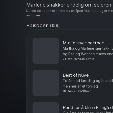
Denne episoden er hentet fra en åpen RSS-feed og er ikk
annonser.
Episoder
(
159
)
Min forever partner
Martha og Marlene sier takk f
21 Des 2023
1h 19min
Best of Nuvel!
To år med kødding og blottstil
men her er et forslag.
18 Des 2023
38min
Redd for å bli en kringl
Ole Soo er fortsatt vikar! Ha