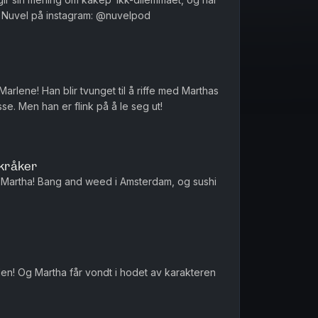
n første hatmelding! Følg Nuvel på instagram: @nuvelpod
arlene! Han blir tvunget til å riffe med Marthas
se. Men han er flink på å le seg ut!
skråker
r Martha! Bang and weed i Amsterdam, og sushi
len! Og Martha får vondt i hodet av karakteren