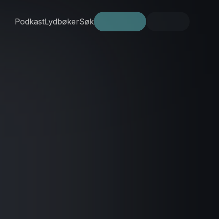
Podkast
Lydbøker
Søk
Prøv gratis
Logg inn