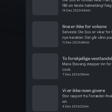
fått si
14 Des 2023
34min
Snø er ikke for voksne
Selveste Ole Soo er vikar for M
nye karakter. Det går sånn pas
11 Des 2023
28min
To forskjellige vestland
Maria Stavang stepper inn fo
cock.
7 Des 2023
39min
Vi er ikke noen givere
Stor rapport fra Forræder-fina
sin.
4 Des 2023
22min