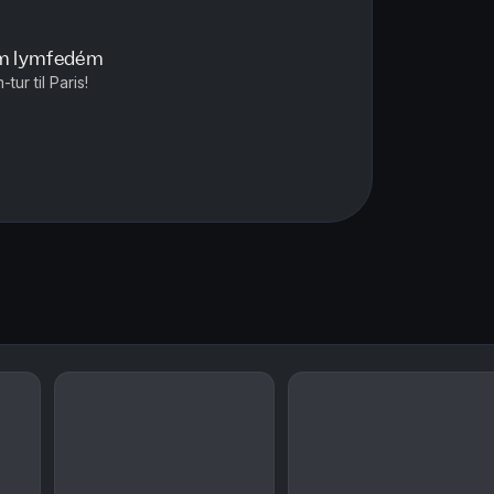
om lymfedém
ur til Paris!