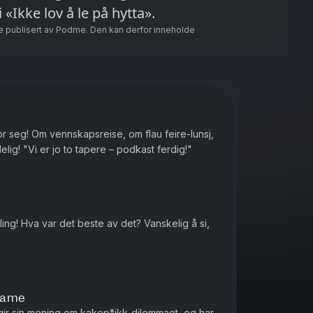
Marlene snakker endelig om seieren i «Ikke lov å le på hytta».
e publisert av Podme. Den kan derfor inneholde
or seg! Om vennskapsreise, om flau feire-lunsj,
og Rita og Wenche møtes endelig! "Vi er jo to tapere – podkast ferdig!"
ling! Hva var det beste av det? Vanskelig å si,
edame
n gir sin mening om kakep*ikk-dilemmaet, og har