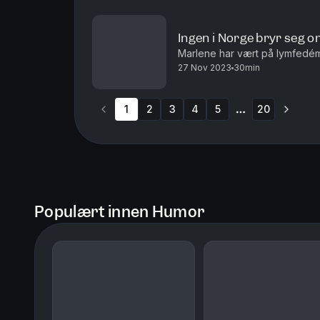
Ingen i Norge bryr seg 
Marlene har vært på lymfedém-t
27 Nov 2023
30min
1
2
3
4
5
20
More pages
Populært innen Humor