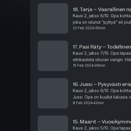
18. Tarja – Vaarallinen n
Kausi 2, jakso 8/10. Opa koht
joka on istunut “pyttyä” eli j
22 Feb 2024
35min
liennytystä. Tarja tappoi seu
17. Pasi Räty – Todelline
Kausi 2, jakso 7/10. Opa tap
elinkautista istuvan vangin. Hä
15 Feb 2024
39min
väkivaltaisista ja mielivaltaisist
16. Jussi – Pysyvästi eri
Kausi 2, jakso 6/10. Opa kohtaa
Jussi. Opa on kuullut lukuisia v
8 Feb 2024
42min
eristyksissä vankilan bunkkeris
15. Maarit – Vuosikymme
Kausi 2, jakso 5/10. Opa tapaa 