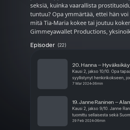
seksiä, kuinka vaarallista prostituoid
tuntuu? Opa ymmärtää, ettei hän vo
mitä Tia-Maria kokee tai joutuu kokemaan. Jakson on 
Gimmeyawallet Productions, yksinoi
Episoder
(
22
)
20. Hanna – Hyväksikäy
Kausi 2, jakso 10/10. Opa tapa
syyllistynyt henkirikokseen, j
7 Mar 2024
36min
keskustelevat siitä, miten lapsu
19. Janne Raninen – Al
Kausi 2, jakso 9/10. Janne Ra
tuomittu sellaisesta sekä Suo
29 Feb 2024
36min
raaimmillaan ja on ollut mukan