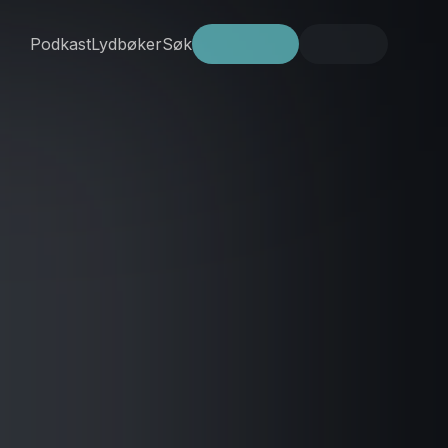
Podkast
Lydbøker
Søk
Prøv gratis
Logg inn