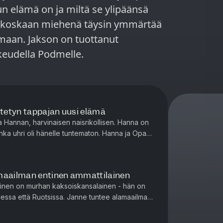
un elämä on ja miltä se ylipäänsä
i koskaan miehenä täysin ymmärtää
tuottanut
keudella Podmelle.
tetyn tappajan uusi elämä
a Hannan, harvinaisen naisrikollisen. Hanna on
onka uhri oli hänelle tuntematon. Hanna ja Opa
udesta asti ja...
amaailman entinen ammattilainen
ninen on murhan kaksoiskansalainen - hän on
messa että Ruotsissa. Janne tuntee alamaailman
a synnyttämässä pohjo...