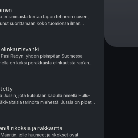
ainen
aa ensimmäistä kertaa tapon tehneen naisen,
outunut suorittamaan koko tuomionsa ilman
rueeseensa kuuluneen miehe...
n elinkautisvanki
aa Pasi Rädyn, yhden pisimpään Suomessa
nellä on kaksi peräkkäistä elinkautista raa’an
a murhista. Räty ker...
stetty
 Jussin, jota kutsutaan kadulla nimellä Hullu-
äkivaltaisia tarinoita miehestä. Jussia on pidetty
sa melkei...
niä rikoksia ja rakkautta
Maaritin, jolle huumeet ja rikokset ovat