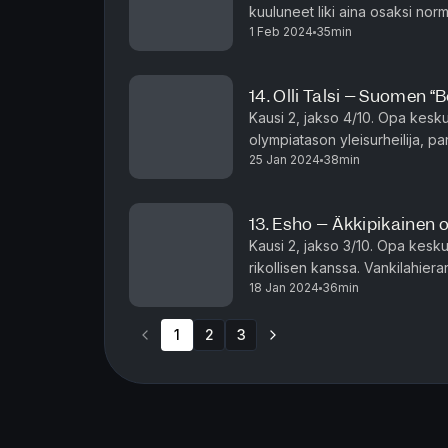
kuuluneet liki aina osaksi nor
1 Feb 2024
35min
arvostettu ja jopa kuuluisa teki
14. Olli Talsi – Suomen “B
Kausi 2, jakso 4/10. Opa kesku
olympiatason yleisurheilija, pa
25 Jan 2024
38min
hiljattain otsikoihin isossa huu
13. Esho – Äkkipikainen o
Kausi 2, jakso 3/10. Opa kesk
rikollisen kanssa. Vankilahier
18 Jan 2024
36min
pohjasakkaa, mutta Esho on en
1
2
3