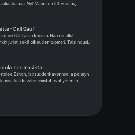
maalia elämää. Nyt Maarit on 53-vuotias,
jä alamaailmassa. Naiset ...
etter Call Saul”
stelee Olli Talsin kanssa. Hän on ollut
nkin juristi sekä oikeuden tuomari. Talsi nousi
mausainejutussa, jo...
ululainen Irakista
ustelee Eshon, lapsuudenkaverinsa ja pelätyn
arkiassa kaikki vähemmistöt ovat yleensä
simmäisiä ulkomaalaistaust...