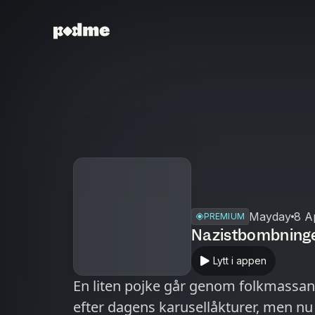
Mayday
8 A
PREMIUM
Nazistbombning
Lytt i appen
En liten pojke går genom folkmassan
efter dagens karusellåkturer, men nu 