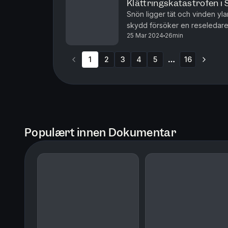
Klättringskatastrofen i 
Snön ligger tät och vinden ylar
skydd försöker en reseledare
25 Mar 2024
26min
det är en kamp mot klockan, oc
1
2
3
4
5
16
More pages
Populært innen Dokumentar