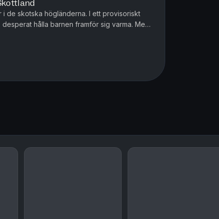
Skottland
 i de skotska högländerna. I ett provisoriskt
 desperat hålla barnen framför sig varma. Men
h kylan väntar inte...