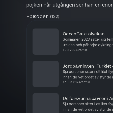
pojken når utgången ser han en enor
Episoder
(
122
)
OceanGate-olyckan
Sommaren 2023 sätter sig fem 
utsidan och påbörjar dykninge
1 Jul 2024
25min
Titanic. För att se kvarlevorna
Jordbävningen i Turkiet
Sju personer sitter i ett litet
Innan de vet ordet av styr de ra
17 Jun 2024
27min
oändliga, mörka trähavet. Men
De försvunna barnen i
Sju personer sitter i ett litet
Innan de vet ordet av styr de ra