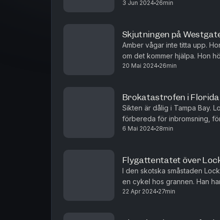
3 Jun 2024
26min
oändliga, mörka trähavet. Men
Skjutningen på Westgate-
Amber vågar inte titta upp. Ho
om det kommer hjälpa. Hon hö
20 Mai 2024
26min
hör hon bara skott.
Brokatastrofen i Florida
Sikten är dålig i Tampa Bay. L
förbereda för inbromsning, för
6 Mai 2024
28min
händer det som inte får hända.
Flygattentatet över Loc
I den skotska småstaden Locke
en cykel hos grannen. Han har 
22 Apr 2024
27min
sista gången. Men 9500 meter