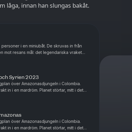
m låga, innan han slungas bakåt.
personer i en miniubåt. De skruvas in från
n mot resans mål: det legendariska vraket
 av världens kanske mest k...
 och Syrien 2023
 flygplan över Amazonasdjungeln i Colombia.
kt in i en mardröm. Planet störtar, mitt i det
 när räddningsper...
 Amazonas
 flygplan över Amazonasdjungeln i Colombia.
kt in i en mardröm. Planet störtar, mitt i det