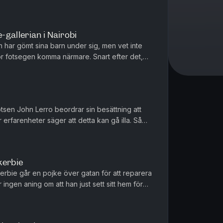
 när räddningsper...
gallerian i Nairobi
n har gömt sina barn under sig, men vet inte
r fotsegen komma närmare. Snart efter det,
otsen John Lerro beordrar sin besättning att
 erfarenheter säger att detta kan gå illa. Så
 Framför honom ser ...
kerbie
rbie går en pojke över gatan för att reparera
ingen aning om att han just sett sitt hem för
 över marken exploder...