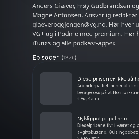
Anders Giæver, Frøy Gudbrandsen og
Magne Antonsen. Ansvarlig redaktør 
giaeveroggjengen@vg.no. Hør hver 
VG+ og i Podme med premium. Hør hve
iTunes og alle podkast-apper.
Episoder
(
1836
)
Dieselprisen er ikke så h
Arbeiderpartiet mener at dies
belage oss på at Hormuz-stred
6 Aug
17min
uoverskuelig fremtid? Antall siv
Nyklippet populisme
Dieselprisene flyr i været og 
avgiftskuttene. Quislingdebatt
5 Aug
23min
aktualisert i landet som holdt 