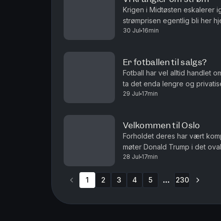
Krigen i Midtøsten eskalerer 
strømprisen egentlig bli her
30 Jul
16min
og Roar Valderhaug. Produsent
Er fotballen til salgs?
Fotball har vel alltid handlet 
ta det enda lengre og privatis
29 Jul
17min
debatten om fordommer mot hom
Velkommen til Oslo
Forholdet deres har vært kompli
møter Donald Trump i det ovale
28 Jul
17min
fotball. Det er ikke fotball VM
1
2
3
4
5
230
More pages