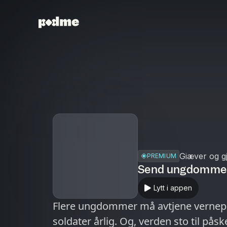
Giæver og g
PREMIUM
Send ungdommen
Lytt i appen
Flere ungdommer må avtjene verneplik
soldater årlig. Og, verden sto til pås