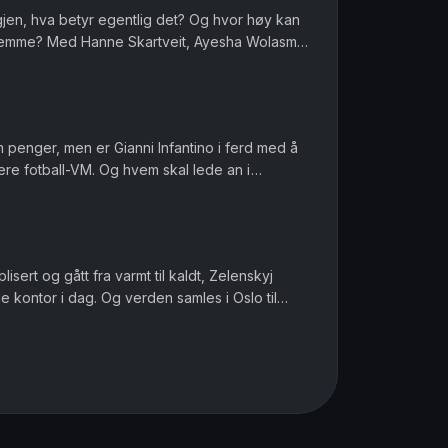
igjen, hva betyr egentlig det? Og hvor høy kan
 hjemme? Med Hanne Skartveit, Ayesha Wolasmal
 Sara Gustavsen. Ansv...
om penger, men er Gianni Infantino i ferd med å
ere fotball-VM. Og hvem skal lede an i
ofile i muslimske miljø...
sert og gått fra varmt til kaldt, Zelenskyj
 kontor i dag. Og verden samles i Oslo til
, men det er Norway C...