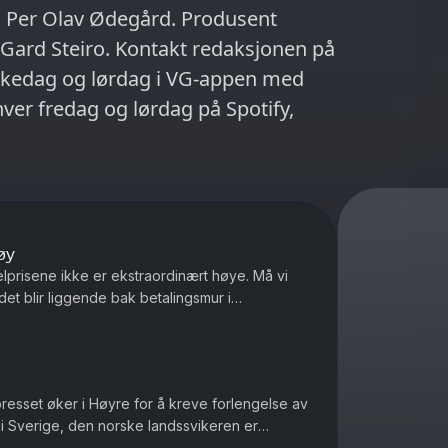
 Per Olav Ødegård. Produsent
Gard Steiro. Kontakt redaksjonen på
ukedag og lørdag i VG-appen med
r fredag og lørdag på Spotify,
øy
elprisene ikke er ekstraordinært høye. Må vi
et blir liggende bak betalingsmur i
ile Ukrainere som blir drept ...
presset øker i Høyre for å kreve forlengelse av
 i Sverige, den norske landssvikeren er
seg nøytral under and...