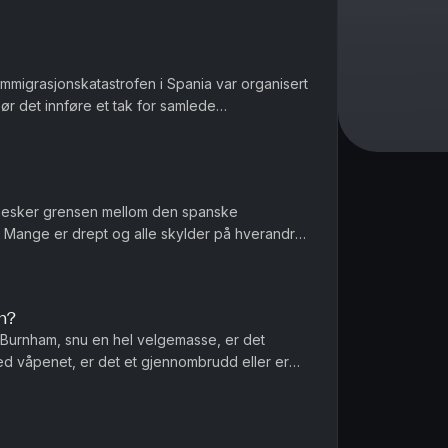
 immigrasjonskatastrofen i Spania var organisert
Bør det innføre et tak for samlede
er et regnestykke til NAV...
nesker grensen mellom den spanske
Mange er drept og alle skylder på hverandre
nnføres norgespris på biff i dette la...
n?
Burnham, snu en hel velgemasse, er det
ed våpenet, er det et gjennombrudd eller er
r menn et spesielt ansvar når de...