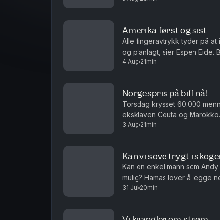
Amerika først og sist
Alle fingeravtrykk tyder på at
og planlagt, sier Espen Eide. 
4 Aug
21min
velferdsytelser er debatten ett
Norgespris på biff nå!
Torsdag krysset 60.000 men
eksklaven Ceuta og Marokko. 
3 Aug
21min
i sakens anledning, og må det i
Kan vi sove trygt i skoge
Kan en enkel mann som Andy 
mulig? Hamas lover å legge n
31 Jul
20min
det ren ønsketetenkning. Og ha
Vi krangler om strøm