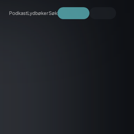
Podkast
Lydbøker
Søk
Prøv gratis
Logg inn