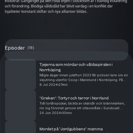
elskotrar. Gängkriget på den röda linjen i Stockholm är i ständig eskalering
och förändring. Blodiga våldsdåd har blivit vardag i en konflikt där
lojaliteter konstant skiftar och nya allianser bildas.
Episoder
(
18
)
Tjejerna som mördar och våldsspiralen i
Norrköping
Några dagar innan julafton 2023 får polisen larm om en
skjutning utanför Coop i Marielund i Norrköping. På
marken ligger en 17-årig kille som är skottskadad och
8 Jul 2024
27min
som senare dör. En 19-årig ostraffad tj...
"Greken": Tortyr och terror i Norrland
Två tonårspojkar, täckta av skärsår och brännmärken,
rör sig förvirrat genom ett villaområde i Sundsvall.
Deras liv hänger på en skör tråd efter timmar av brutal
24 Jun 2024
30min
tortyr. Desperat knackar de på en dörr...
Mordet på "Jordgubbens" mamma