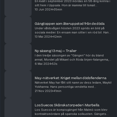
En kväll i september 2023 mördas en 58-årig kvinna i
sitt hem i Uppsala. Hon är mamma till Ismail
"Jordgubben" Abdo, en Foxtrot-topp som precis
10 Jun 2024
35min
brutit med nätverket och gängets ledare,
barndomsvännen ...
Gängtoppen som återuppstod från de döda
Under våldsvågen hösten 2023 sprids en bild på
sociala medier. En ensam man sitter i en röd bil. Hans
vita t-shirt är fläckad av blod och skotthål. Mannen på
13 Mai 2024
42min
bilden är Foxtrottoppen Mustafa Aljaburi, ...
Ny säsong 13 maj — Trailer
I den tredje säsongen av “Gängen” hör du bland
annat; Mordet på Mikael och Röda linjen-falangerna,
Gängledaren som återuppstod från de döda och
6 Mai 2024
53s
Mordet på Jordgubbens mamma. Släpps 13 maj.
May-nätverket: Kriget mellan dödsfienderna
Nätverket May har fått sitt namn av dess ledare, Maykil
Yokhanna. Hans personliga vendetta med
Vårbynätverkets ledare Chihab Lamouri är en av
21 Nov 2023
41min
Sveriges mest våldsdrivande konflikter på senare år.
Den h...
Los Suecos: Skånska torpeder i Marbella
Los Suecos är kompisgänget från Malmö som blev
kontraktsmördare på spanska solkusten. Gängets