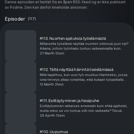
Denne episoden er hentet fra en åpen RSS-feed og er ikke publisert
av Podme. Den kan derfor inneholde annonser.
Episoder
(
117
)
#113. Nuorten ajatuksia työelämästä
Millaiselta työelämä näyttää nuorten silmissä juuri nyt?
Aikana, jolloin työnhaku tuntuu vaikeammalta kuin
koskaan, tekoäly muuttaa työelämää vauhdilla ja
27 Mai
1h 15min
samaan aikaan pitäisi jo tietää, mitä haluaa t...
#112. Tältä näyttää häirintä tosielämässä
Mitä tapahtuu, kun uusi työ muuttuu tilanteeksi, jossa
oma terveys alkaa romahtaa, eikä kukaan työpaikalla
puutu asiaan?Tässä poikkeuksellisen pysäyttävässä
13 Mai
1h 31min
Lähtijät-jaksossa Charlotte Alarova kertoo ...
#111. Esittäytyminen ja hissipuhe
Esittäytyminen ratkaisee enemmän kuin ehkä ajattelet,
mutta miksi se voi tuntua silti niin vaikealta?'Tässä
⁠Lähtijät⁠ jaksossa pureudumme hissipuheisiin,
29 Apr
1h 13min
pitchaamiseen ja siihen, miksi omaa osaamista...
#110. Uupumus