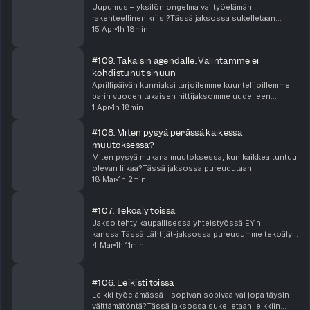
Uupumus – yksilön ongelma vai työelämän
rakenteellinen kriisi?Tässä jaksossa sukelletaan
uupumukseen – ilmiöön, joka koskettaa yhä
15 Apr
1h 18min
useampaa, mutta jota ymmärretään usein väärin.Mistä
uupumus oikeasti ...
#109. Takaisin agendalle: Valintamme ei
kohdistunut sinuun
Aprillipäivän kunniaksi tarjoilemme kuuntelijoillemme
parin vuoden takaisen hittijaksomme uudelleen
kierrätettynä. Aihe on ajankohtaisempi kuin jopa
1 Apr
1h 18min
ilmestyessään ja työnhaun keskellä jokainen meistä ...
#108. Miten pysyä perässä kaikessa
muutoksessa?
Miten pysyä mukana muutoksessa, kun kaikkea tuntuu
olevan liikaa?Tässä jaksossa pureudutaan
muutoskyvykkyyteen ja muutosvalmiuteen.
18 Mar
1h 2min
Keskustellaan siitä, mitä jatkuva muutos oikeasti
tarkoittaa yksilöl...
#107. Tekoäly töissä
Jakso tehty kaupallisessa yhteistyössä EY:n
kanssa.Tässä Lähtijät-jaksossa pureudumme tekoälyn
vaikutuksiin työelämässä. Ei hypeen vaan siihen, mitä
4 Mar
1h 11min
organisaatioissa tapahtuu juuri nyt. Miten AI muutt...
#106. Leikisti töissä
Leikki työelämässä - sopivan sopivaa vai jopa täysin
välttämätöntä?Tässä jaksossa sukelletaan leikkiin