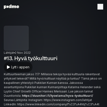
Lähtijät
2 Nov 2022
#13. Hyvä työkulttuuri
Lytt i appen
Kulttuuriteeman jakso 7/7: Millaisia tekoja hyvää kulttuuria rakentavat
yritykset tekevät? Miltä hyvä kulttuuri näyttää ja tuntuu? Tämä jakso on
kaupallinen yhteistyö Pukkilan Kunnan kanssa. Jaksossa
asiantuntijoina Pukkilan kunnan Kunnanjohtaja Katarina Helander sekä
Lyytin Chief Growth Officer Hannes Merisaari. Lue jakson tarinat
Duunitorista:
https://duunitori.fi/tyoelama/hyva-tyokulttuuri/
Seuraa Lähtijöitä: Instagram: https://www.instagram.com/lahtijat
LinkedIn: https://www.linkedin.com/company/l%C3%A4htij%C3%A4t