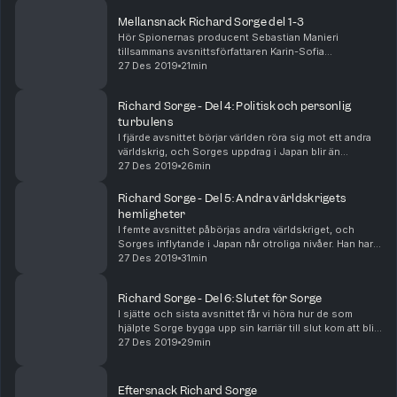
Mellansnack Richard Sorge del 1-3
Hör Spionernas producent Sebastian Manieri
tillsammans avsnittsförfattaren Karin-Sofia
Johansson och den välkände Spionerna-profilen
27 Des 2019
21min
Hjalmar Wilén tillsammans diskutera och reda ut
händelserna som vi ...
Richard Sorge - Del 4: Politisk och personlig
turbulens
I fjärde avsnittet börjar världen röra sig mot ett andra
världskrig, och Sorges uppdrag i Japan blir än
viktigare. Han får också ett kärt återseende i form av
27 Des 2019
26min
sin gamla radiooperatör Max Clausen. Men ...
Richard Sorge - Del 5: Andra världskrigets
hemligheter
I femte avsnittet påbörjas andra världskriget, och
Sorges inflytande i Japan når otroliga nivåer. Han har
nu penetrerat Japans absoluta toppskikt. Han gör ett
27 Des 2019
31min
avslöjande som skulle kunna vända hela kr...
Richard Sorge - Del 6: Slutet för Sorge
I sjätte och sista avsnittet får vi höra hur de som
hjälpte Sorge bygga upp sin karriär till slut kom att bli
de som orsakade hans fall. Och vi får höra hur
27 Des 2019
29min
berättelsen slutar för superspionen Richard...
Eftersnack Richard Sorge