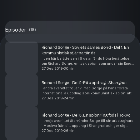
Episoder
(
18
)
Richard Sorge - Sovjets James Bond - Del 1: En
kommunistisk stjärna tänds
I den här berättelsen i 6 delar får du höra berättelsen
om Richard Sorge, en tysk spion som under sin långa
karriär kom att bli en av de mest effektiva spionerna i
27 Des 2019
30min
modern tid. I första avsnittet får ...
Richard Sorge - Del 2: På uppdrag i Shanghai
I andra avsnittet följer vi med Sorge på hans första
internationella uppdrag som kommunistisk spion: att
vara Sovjets ögon och öron i Asiens ekonomiska
27 Des 2019
24min
kärna Shanghai. Han fortsätter förföra kvinnor m...
Richard Sorge - Del 3: En spionring föds i Tokyo
I tredje avsnittet återvänder Sorge till sin arbetsgivare
i Moskva från sitt uppdrag i Shanghai och ger sig
sedan av på sitt andra och möjligtvis sista uppdrag:
27 Des 2019
26min
som spion i Tokyo. Där börjar Sorge by...