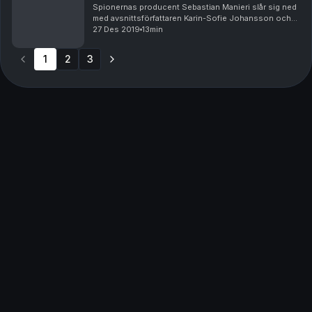
Spionernas producent Sebastian Manieri slår sig ned
med avsnittsförfattaren Karin-Sofie Johansson och
diskuterar de avslutande tre delarna i den hisnande
27 Des 2019
13min
historien om mästerspionen Richard Sorge.
1
2
3