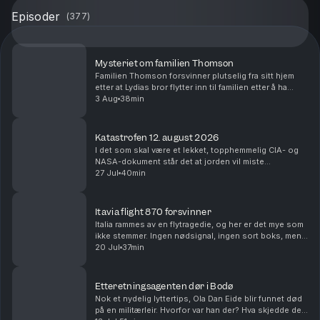
Episoder
(
377
)
Mysteriet om familien Thomson
Familien Thomson forsvinner plutselig fra sitt hjem
etter at Lydias bror flytter inn til familien etter å ha
sonet en fengselsdom for vold og voldtekt.
3 Aug
38min
Konspirasjonspodden tar en titt. Ansvarlig reda...
Katastrofen 12. august 2026
I det som skal være et lekket, topphemmelig CIA- og
NASA-dokument står det at jorden vil miste
tyngdekraften i nøyaktig syv sekunder den 12. august
27 Jul
40min
2026 kl. 16:33 norsk tid. Konspirasjonspodden tar
en...
Itavia flight 870 forsvinner
Italia rammes av en flytragedie, og her er det mye som
ikke stemmer. Ingen nødsignal, ingen sort boks, men
mest av alt en intern motstand i det italienske militæret
20 Jul
37min
for å etterforske videre. Men så fi...
Etteretningsagenten dør i Bodø
Nok et nydelig lyttertips, Ola Dan Eide blir funnet død
på en militærleir. Hvorfor var han der? Hva skjedde de