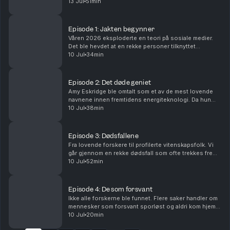
dagene da vitner har snakket om rare lyder, og hvorfor
13 Jul
51min
gjøres INGEN tekniske undersøkelse...
Episode 1: Jakten begynner
Våren 2026 eksploderte en teori på sosiale medier.
Det ble hevdet at en rekke personer tilknyttet
amerikansk forsvars-, romfarts- eller energiforskning
10 Jul
34min
forsvant eller døde under mystiske omstendighete...
Episode 2: Det døde geniet
Amy Eskridge ble omtalt som et av de mest lovende
navnene innen fremtidens energiteknologi. Da hun
døde under uklare omstendigheter, ble hun raskt
10 Jul
38min
selve symbolet på «Missing Scientist Theory». Hvem
va...
Episode 3: Dødsfallene
Fra lovende forskere til profilerte vitenskapsfolk. Vi
går gjennom en rekke dødsfall som ofte trekkes frem
som bevis for teorien, og undersøker hva som faktisk
10 Jul
52min
er dokumentert. Ansvarlig redaktør Kris...
Episode 4: De som forsvant
Ikke alle forskerne ble funnet. Flere saker handler om
mennesker som forsvant sporløst og aldri kom hjem
igjen. Er dette enkeltstående tragedier – eller deler av
10 Jul
20min
et større bilde? Ansvarlig redaktør K...