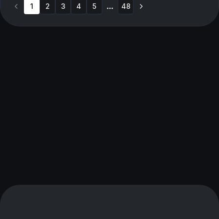
1
2
3
4
5
48
More pages