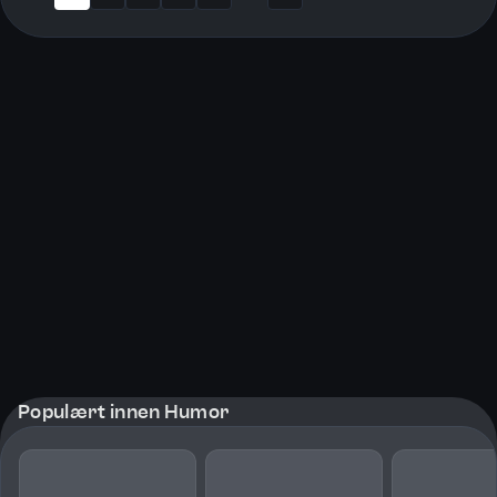
More pages
Populært innen Humor