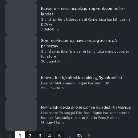
Karpe, urinveisinspeksjon og runkepinne for
landet
Sigrid har hørt lydprøven til Karpe, Lisa har fått bønne i
BCG-en
7 Jul
58min
Sommertraume, shawarma og porno på
primstav
Sigrid syns ikke følelser er farlig, Lisa syns puppa er
for store
30 Jun
46min
Klarna-klikk, kaffe&kronikk og Ryenkonflikt
Lisa har blitt skamma, Sigrid har vært i UD
23 Jun
53min
Nyfransk, hekla drone og fire hundeår til Marius
Lisa har tøffa seg på Elle-fest, Sigrid har kompetente
hender. Ansvarlig redaktør Kristin Ward Heimdal.
16 Jun
46min
1
2
3
4
5
93