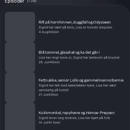
Episoder
(
738
)
Rift på hornhinnen, duggfall og Odysseen
Sigrid har vært på kino, Lisa er livredd uteputer
4 Aug
56min
Blå tommel, glasshøl og ka det går i
Lisa har ringt mora si, Sigrid har tamburin på brystet
28 Jul
46min
Fettnakke, senior Lollo og gammelmanns Bernie
Sigrid har tatt med kakerlakker hjem, Lisa har vært
vanskelig på hotell
21 Jul
59min
Kukkmonkel, rapphøne og Homse-Prøysen
Sigrid lener seg lesbisk, Lisa har kjørt på folk
14 Jul
1h 5min